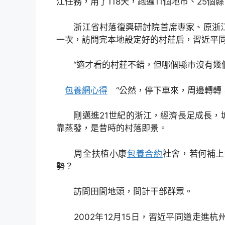
江任務，用了118天，跑遍11個地市、25個
浙江省村落復興研討院首席專家、原浙江
一次，訪問完本地設定好的村莊后，習近平
“適才看的村莊不錯，但哪個縣市沒有幾個
包養網心得
“公然，停下車來，周邊轉轉
剛邁進21世紀的浙江，經濟長足成長，城
靠蒸發，是昔時的村落即景。
周全扶植小康
包養合約
社會，若何補上
勢？
訪問田間地頭，問計干部群眾。
2002年12月15日，習近平同道走進