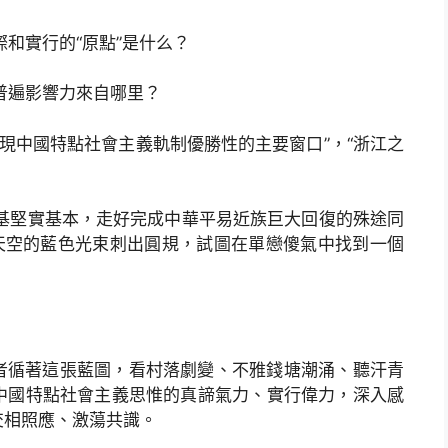
和實行的“原點”是什么？
普遍影響力來自哪里？
現中國特點社會主義軌制優勝性的主要窗口”，“浙江之
堅實基本，走好完成中華平易近族巨大回復的殊途同
著天空的藍色光束刺出圓規，試圖在單戀傻氣中找到一個
者循著這張藍圖，看村落劇變、不雅錢塘潮涌、聽汗青
中國特點社會主義思惟的真諦氣力、實行偉力，深入感
交相照應、激蕩共識。