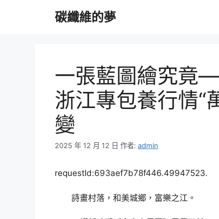
跳
碳纖維的夢
至
主
要
內
容
一張藍圖繪究竟—
浙江專包養行情“
變
2025 年 12 月 12 日
作者:
admin
requestId:693aef7b78f446.49947523.
詩畫村落，和美城鄉，富樂之江。