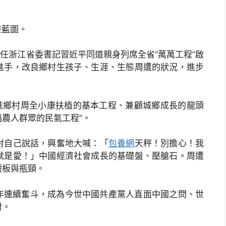
畫藍圖。
任浙江省委書記習近平同道親身列席全省“萬萬工程”啟
進手，改良鄉村生孩子、生涯、生態周遭的狀況，進步
進鄉村周全小康扶植的基本工程、兼顧城鄉成長的龍頭
農人群眾的民氣工程”。
自己說話，興奮地大喊：「
包養網
天秤！別擔心！我
就是愛！」中國經濟社會成長的基礎盤、壓艙石。周遭
短板與瓶頸。
年連續奮斗，成為今世中國共產黨人直面中國之問、世
對。