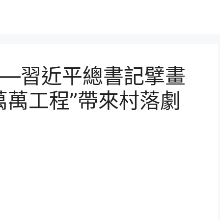
—習近平總書記擘畫
萬萬工程”帶來村落劇