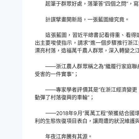
起筆于群眾好處，落筆答“四個之問”，寫
計謀擘畫開新局，一張藍圖繪究竟。
這張藍圖，習近平總書記看得重、看得遠
出主要唆使指示，請求“進一個步驟推行浙江
漂亮村落，造福萬千農人群眾，深入轉變之
——浙江農人群眾稱之為“繼履行家庭聯產
受害的一件實事”；
——專家學者評價其是“在浙江經濟變更、
動彈了村落復興的車輪”；
——2018年9月“萬萬工程”榮獲結合國
利的生態恢復項目表白，讓周遭的狀況維護與
年夜江奔騰有其源。