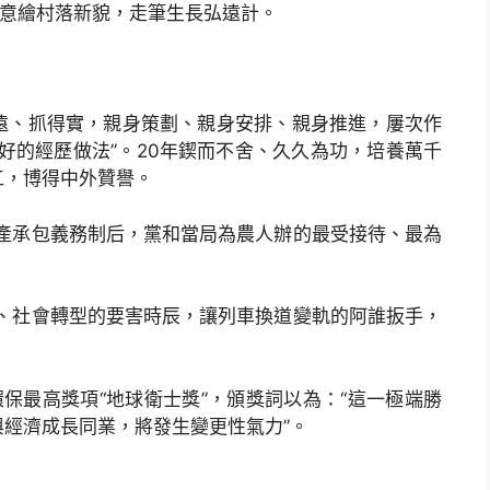
意繪村落新貌，走筆生長弘遠計。
、抓得實，親身策劃、親身安排、親身推進，屢次作
好的經歷做法”。20年鍥而不舍、久久為功，培養萬千
江，博得中外贊譽。
承包義務制后，黨和當局為農人辦的最受接待、最為
社會轉型的要害時辰，讓列車換道變軌的阿誰扳手，
環保最高獎項“地球衛士獎”，頒獎詞以為：“這一極端勝
經濟成長同業，將發生變更性氣力”。