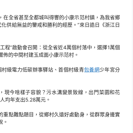
在全省甚至全都城叫得響的小康示范村鎮，為我省鄉
代化供給無益的鑒戒和勝利的經歷。”來日誥日《浙江日
工程”啟動會召開：從全省近4萬個村落中，選擇1萬個
個擺佈的中間村建玉成面小康示范村。
個村級電力低碳辦事驛站、首個村級青
包養網
少年宮分
，現今啥樣子容貌？污水溝變景致線，出門菜園和花
人均年支出5.28萬元。
重點難點題目，從鄉村久遠好處動身，從群眾身邊實
說。