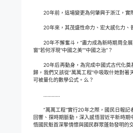
20年前，這場變更為何肇興于浙江，實際
20年來，其茂盛性命力、宏大感化力、
20年不懈奮斗，“盡力成為新時期周全展
窗”若何浮現“中國之美”“中國之治”？
20年后再動身，為完成中國式古代化奠基
歸，我們又該從“萬萬工程”中吸取什她對
可被量化的數學公式。么？
…………
“萬萬工程”實行20年之際，國民日報記
回響、探時期脈動，深入感悟習近平新時期
悟國民魁首深摯情懷與國民群眾蓬勃發明的