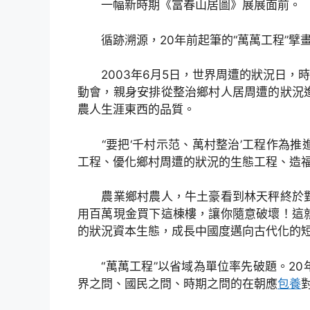
一幅新時期《富春山居圖》展展面前。
循跡溯源，20年前起筆的“萬萬工程”擘
2003年6月5日，世界周遭的狀況日，時
動會，親身安排從整治鄉村人居周遭的狀況
農人生涯東西的品質。
“要把‘千村示范、萬村整治’工程作為推
工程、優化鄉村周遭的狀況的生態工程、造福
農業鄉村農人，牛土豪看到林天秤終於對
用百萬現金買下這棟樓，讓你隨意破壞！這
的狀況資本生態，成長中國度邁向古代化的
“萬萬工程”以省域為單位率先破題。20
界之問、國民之問、時期之問的在朝應
包養