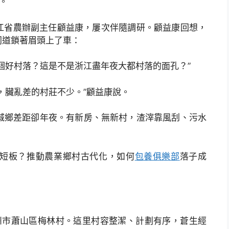
縣。
省農辦副主任顧益康，屢次伴隨調研。顧益康回想，
同道鎖著眉頭上了車：
好村落？這是不是浙江盡年夜大都村落的面孔？”
，臟亂差的村莊不少。”顧益康說。
鄉差距卻年夜。有新房、無新村，渣滓靠風刮、污水
短板？推動農業鄉村古代化，如何
包養俱樂部
落子成
杭州市蕭山區梅林村。這里村容整潔、計劃有序，蒼生經