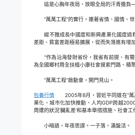
這是心胸年夜局、放眼全局的汗青擔負
“萬萬工程”的實行，連著省情、國情、世
縱不雅成長中國度和新興產業化國度過程，人
差距、貧富差距極易擴展，從而失落進有增加
“作為沿海發財省份，我省有前提、有需要
為全國鄉村周全扶植小康社會摸索門路、積聚
“萬萬工程”啟動會，開門見山。
包養行情
2005年8月，習近平同道在“萬
業化、城市化加快推動、人均GDP跨越20
周遭的狀況‘臟亂差’和基本舉措措施、社會工
小暗語，年夜思謀。一子落，滿盤活。