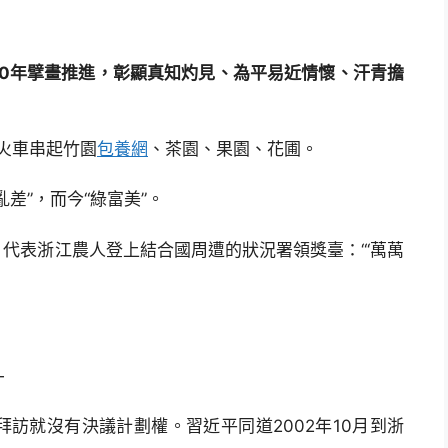
0年擘畫推進，彰顯真知灼見、為平易近情懷、汗青擔
火車串起竹園
包養網
、茶園、果園、花圃。
”，而今“綠富美”。
代表浙江農人登上結合國周遭的狀況署領獎臺：“‘萬萬
—
就沒有決議計劃權。習近平同道2002年10月到浙