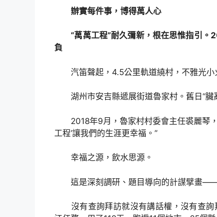
辦實每件事，博得萬人心
“萬萬工程”耐久彌新，根在思惟指引。2
負
汽笛聲起，4.5公里軌道繞村，不雅光小
湖州市安吉縣遞展街道魯家村。舊日“臟亂差
2018年9月，魯家村村委會主任裘麗琴，
工程’讓我們的生涯更幸福。”
幸福之源，飲水思源。
這是深刻調研、題目導向的計謀擘畫—
沒有查詢拜訪就沒有講話權，沒有查詢拜訪