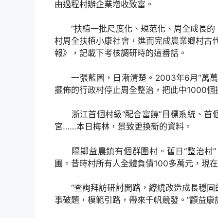
由過程村辦企業增收致富。
“扶植一批尺度化、規范化、周全成長的，
村周全扶植小康社會，進而完成農業鄉村古
報》，記載下考核調研時的這番話。
一張藍圖，日漸清楚。2003年6月“萬萬
擺佈的行政村停止周全整治，把此中1000
浙江首個村級“配合富饒”目標系統、首
宮……本日梅林，景致更換新的資料。
隔鄰益農鎮有個群圍村。舊日“整治村”
圃。昔時村所有人全體負債100多萬元，現在
“查詢拜訪研討開路，繚繞改造成長穩固的
事破題，模範引路，帶來千帆競發。”顧益康