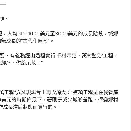
——
情。
均GDP1000美元至3000美元的成長階段，城鄉
無成長的“古代化圈套”。
、有義務經由過程實行‘千村示范、萬村整治’工程，
經歷、供給示范。”
萬工程”嘉興現場會上再次誇大：“這項工程是在我省產
00美元的時期佈景下，著眼于減少城鄉差距、轉變鄉村
作成長滯后狀態而實行的。”