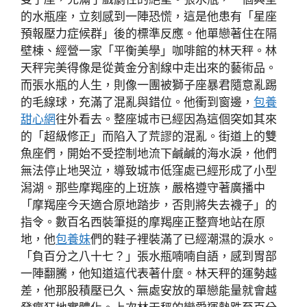
的水瓶座，立刻感到一陣恐慌，這是他患有「星座
預報壓力症候群」後的標準反應。他單戀著住在隔
壁棟、經營一家「平衡美學」咖啡館的林天秤。林
天秤完美得像是從黃金分割線中走出來的藝術品。
而張水瓶的人生，則像一團被獅子座暴君隨意亂踢
的毛線球，充滿了混亂與錯位。他衝到窗邊，
包養
甜心網
往外看去。整座城市已經因為這個突如其來
的「超級修正」而陷入了荒謬的混亂。街道上的雙
魚座們，開始不受控制地流下鹹鹹的海水淚，他們
無法停止地哭泣，導致城市低窪處已經形成了小型
潟湖。那些摩羯座的上班族，嚴格遵守著廣播中
「摩羯座今天適合原地踏步，否則將失去襪子」的
指令。數百名西裝筆挺的摩羯座正整齊地站在原
地，他
包養妹
們的鞋子裡裝滿了已經潮濕的淚水。
「負百分之八十七？」張水瓶喃喃自語，感到胃部
一陣翻騰，他知道這代表著什麼。林天秤的運勢越
差，他那股積壓已久、無處安放的單戀能量就會越