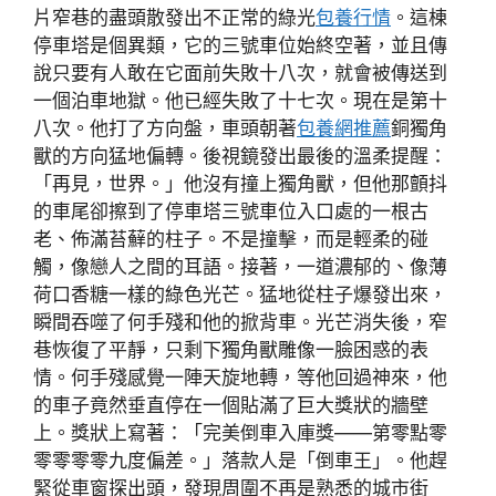
片窄巷的盡頭散發出不正常的綠光
包養行情
。這棟
停車塔是個異類，它的三號車位始終空著，並且傳
說只要有人敢在它面前失敗十八次，就會被傳送到
一個泊車地獄。他已經失敗了十七次。現在是第十
八次。他打了方向盤，車頭朝著
包養網推薦
銅獨角
獸的方向猛地偏轉。後視鏡發出最後的溫柔提醒：
「再見，世界。」他沒有撞上獨角獸，但他那顫抖
的車尾卻擦到了停車塔三號車位入口處的一根古
老、佈滿苔蘚的柱子。不是撞擊，而是輕柔的碰
觸，像戀人之間的耳語。接著，一道濃郁的、像薄
荷口香糖一樣的綠色光芒。猛地從柱子爆發出來，
瞬間吞噬了何手殘和他的掀背車。光芒消失後，窄
巷恢復了平靜，只剩下獨角獸雕像一臉困惑的表
情。何手殘感覺一陣天旋地轉，等他回過神來，他
的車子竟然垂直停在一個貼滿了巨大獎狀的牆壁
上。獎狀上寫著：「完美倒車入庫獎——第零點零
零零零零九度偏差。」落款人是「倒車王」。他趕
緊從車窗探出頭，發現周圍不再是熟悉的城市街