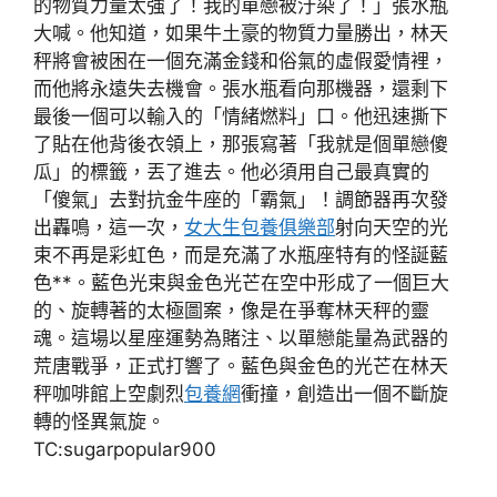
的物質力量太強了！我的單戀被汙染了！」張水瓶
大喊。他知道，如果牛土豪的物質力量勝出，林天
秤將會被困在一個充滿金錢和俗氣的虛假愛情裡，
而他將永遠失去機會。張水瓶看向那機器，還剩下
最後一個可以輸入的「情緒燃料」口。他迅速撕下
了貼在他背後衣領上，那張寫著「我就是個單戀傻
瓜」的標籤，丟了進去。他必須用自己最真實的
「傻氣」去對抗金牛座的「霸氣」！調節器再次發
出轟鳴，這一次，
女大生包養俱樂部
射向天空的光
束不再是彩虹色，而是充滿了水瓶座特有的怪誕藍
色**。藍色光束與金色光芒在空中形成了一個巨大
的、旋轉著的太極圖案，像是在爭奪林天秤的靈
魂。這場以星座運勢為賭注、以單戀能量為武器的
荒唐戰爭，正式打響了。藍色與金色的光芒在林天
秤咖啡館上空劇烈
包養網
衝撞，創造出一個不斷旋
轉的怪異氣旋。
TC:sugarpopular900