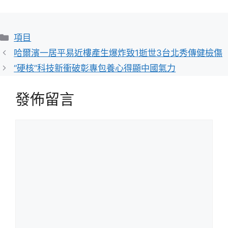
分
項目
類
哈爾濱一居平易近樓產生爆炸致1逝世3台北秀傳健檢傷
“硬核”科技新衝破彰專包養心得顯中國氣力
發佈留言
留
言