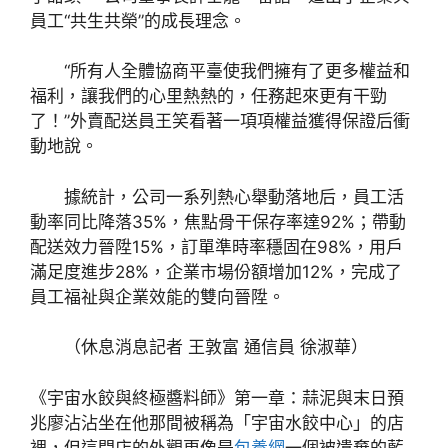
員工“共生共榮”的成長理念。
“所有人全體協商平臺使我們擁有了更多權益和
福利，讓我們的心里熱熱的，任務起來更有干勁
了！”外賣配送員王笑看著一項項權益獲得保證后衝
動地說。
據統計，公司一系列熱心舉動落地后，員工活
動率同比降落35%，焦點骨干保存率達92%；帶動
配送效力晉陞15%，訂單準時率穩固在98%，用戶
滿足度進步28%，企業市場份額增加12%，完成了
員工福祉與企業效能的雙向晉陞。
（休息消息記者 王敦富 通信員 徐淑華）
《宇宙水餃與終極醬料師》第一章：蒜泥與末日預
兆廖沾沾坐在他那間被稱為「宇宙水餃中心」的店
裡，但這間店的外觀更像是
包養網
一個被遺棄的藍