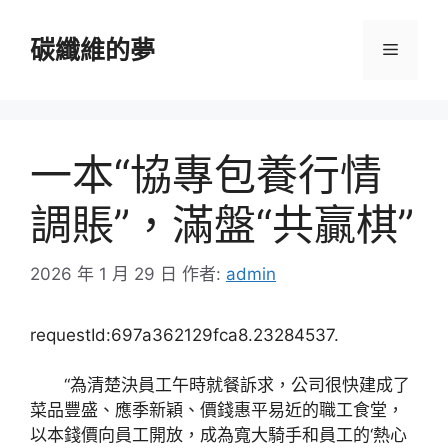
跳
至
碳纖維的夢
選
主
要
單
內
容
一本“協專包養行情
調賬”，滿盤“共贏棋”
2026 年 1 月 29 日
作者:
admin
requestId:697a362129fca8.23284537.
“為清楚決員工午時就餐訴求，公司很快建成了
菜品豐盛、應季新穎、價錢惠平易近的職工食堂，
以本錢價向員工開放，成為寬大騎手和員工的‘熱心