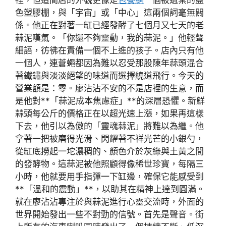
色塑膠棚，與「宇宙」或「中心」這兩個詞毫無關
係。他正在對著一缸已經發酵了七個月又七天的老
蒜泥嘆氣。「你還不夠靈動，我的蒜泥。」他輕聲
細語，彷彿在責備一個不上進的孩子。店內只有他
一個人，連蒼蠅都因為難以忍受那股陳年蒜頭混合
著鐵鏽與淡淡絕望的味道而選擇繞道飛行。今天的
營業額是：零。廖沾沾不安的不是店裡的生意，而
是他對**「蒜泥成本焦慮症」**的深層恐懼。新鮮
蒜頭每公斤的價格正在以超光速上漲，如果再這樣
下去，他引以為傲的「靈魂蒜泥」將難以為繼。他
拿著一把被磨得光滑、閃耀著不祥光芒的小銀勺，
從缸底撈起一坨濃稠的、顏色介於灰綠與土黃之間
的發酵物。這蒜泥被他照顧得像稀世珍寶，每隔三
小時，他就要用手指彈一下缸邊，確保它能感受到
**「溫和的震動」**，以助其在精神上達到圓滿。
就在廖沾沾專注於與蒜泥進行心靈交流時，外面的
世界開始發出一些不對勁的信號。首先是聲音。街