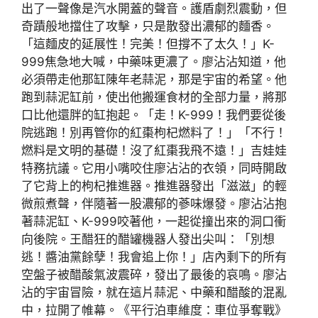
出了一聲像是汽水開蓋的聲音。護盾劇烈震動，但
奇蹟般地擋住了攻擊，只是散發出濃郁的麵香。
「這麵皮的延展性！完美！但撐不了太久！」K-
999焦急地大喊，中藥味更濃了。廖沾沾知道，他
必須帶走他那缸陳年老蒜泥，那是宇宙的希望。他
跑到蒜泥缸前，使出他搬運食材的全部力量，將那
口比他還胖的缸抱起。「走！K-999！我們要從後
院逃跑！別再管你的紅棗枸杞燃料了！」「不行！
燃料是文明的基礎！沒了紅棗我飛不遠！」吉娃娃
特務抗議。它用小嘴咬住廖沾沾的衣領，同時開啟
了它背上的枸杞推進器。推進器發出「滋滋」的輕
微煎煮聲，伴隨著一股濃郁的蔘味爆發。廖沾沾抱
著蒜泥缸、K-999咬著他，一起從撞出來的洞口衝
向後院。王醋狂的醋罐機器人發出尖叫：「別想
逃！醬油黨餘孽！我會追上你！」店內剩下的所有
空盤子被醋酸氣波震碎，發出了最後的哀鳴。廖沾
沾的宇宙冒險，就在這片蒜泥、中藥和醋酸的混亂
中，拉開了帷幕。《平行泊車維度：車位爭奪戰》