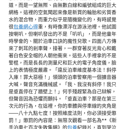
道，而是一望無際、由無數白線和編號組成的巨大
網格。這裡的空氣聞起來像是新買的輪胎和劣質香
水的混合物，而重力似乎是隨機變化的，有時感覺
很
包養網心得
重，有時像漂浮在游泳池裡。他試圖
按喇叭，但喇叭發出的不是「叭叭」，而是他童年
時學會的、關於泊車口訣的魔性兒歌。四面八方傳
來了刺耳的剎車聲，接著，一群穿著反光背心和戴
著白色安全帽的人朝他衝來。這些人手裡拿的不是
警棍，而是長長的測量尺和巨大的電子角度儀，臉
上的表情極度嚴肅。「違反泊車維度基本法！斜停
入庫！罪大惡極！」領頭的泊車警察用一個擴音器
大喊，聲音充滿機械感。「我、我沒有斜停！我只
是垂直停在了牆壁上！」何手殘趕緊為自己辯解，
但聲音因為恐懼而顫抖。「垂直泊車？那是在第三
次元的行為，在這裡，你的車體與停車線的夾角是
——八十九點七度！按照維度法則，你必須接受懲
罰！」懲罰的內容是：無限次觀看一部名為**《新
手泊車七百次失敗集錦》的
包養
紀錄片，直到哭泣