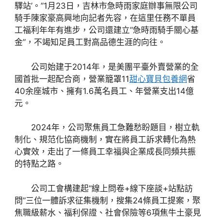
驛站’。”1月23日，吉林市急時雨家庭辦事無限公司
騎手陳家豪高興地向記者先容，在這里任務不單員
工福利年年有進步，公司還建立“急時雨騎手關心基
金”，不竭知足員工對高品德生涯的向往。
公司始建于2014年，是美團平臺外賣營業的全
國首批一起配合商，營業籠罩11
甜心寶貝包養網
省
40余座城市、擁有1.6萬名員工、年營業支出14億
元。
2024年，公司聚焦員工急難愁盼題目，樹立軌
制化、規范化協商機制，實在將員工訴求轉化為熱
心實效，走出了一條員工幸福與企業成長同頻共振
的特點之路。
公司工會構建起“線上問卷+線下座談+站點訪
問”三位一體訴求征集機制，搜集24條員工提案，聚
焦職級薪水、福利保證、社會保險等6項焦牛土豪見