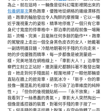
為止。就在這時，一輛像是從科幻電影裡開出來的
包養網單次
黑色跑車，優雅地從網格的邊緣漂移而
過。跑車的輪胎發出令人陶醉的摩擦聲，它以一種
近乎蔑視重力的姿態，精準地停進了一個只有它車
身尺寸寬度的停車格中。那泊車的過程就像一場舞
蹈，流暢、完美，且毫無任何多餘的動作**。跑車
的駕駛座上走出一個全身黑色皮衣的女人，她戴著
一副透明護目鏡，冷酷地朝著何手殘的方向走來。
她的步伐優雅而精準，每一步都像是被測量過一
樣，完美地落在網格線上。「車影大人！」泊車警
察們立刻立正站好，連測量尺都顫抖著不敢發出聲
音。她走到何手殘面前，輕蔑地掃了一眼他那輛垂
直貼在牆上的掀背車，語氣冰冷。「新手，你的車
技像一團混亂的毛線球。你污染了泊車維度的純粹
性。」「但你的後視鏡貼紙——『永不放棄』，讓
我看到了一絲愚蠢的勇氣。」車影大人突然掏出一
個像是遙控器的裝置，對著何手殘的車子按了一
下。何手殘的車子從牆上脫落，在空中旋轉了一百