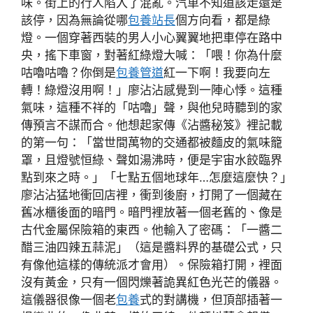
味。街上的行人陷入了混亂。汽車不知道該走還是
該停，因為無論從哪
包養站長
個方向看，都是綠
燈。一個穿著西裝的男人小心翼翼地把車停在路中
央，搖下車窗，對著紅綠燈大喊：「喂！你為什麼
咕嚕咕嚕？你倒是
包養管道
紅一下啊！我要向左
轉！綠燈沒用啊！」廖沾沾感覺到一陣心悸。這種
氣味，這種不祥的「咕嚕」聲，與他兒時聽到的家
傳預言不謀而合。他想起家傳《沾醬秘笈》裡記載
的第一句：「當世間萬物的交通都被麵皮的氣味籠
罩，且燈號恒綠、聲如湯沸時，便是宇宙水餃臨界
點到來之時。」「七點五個地球年…怎麼這麼快？」
廖沾沾猛地衝回店裡，衝到後廚，打開了一個藏在
舊冰櫃後面的暗門。暗門裡放著一個老舊的、像是
古代金屬保險箱的東西。他輸入了密碼：「一醬二
醋三油四辣五蒜泥」（這是醬料界的基礎公式，只
有像他這樣的傳統派才會用）。保險箱打開，裡面
沒有黃金，只有一個閃爍著詭異紅色光芒的儀器。
這儀器很像一個老
包養
式的對講機，但頂部插著一