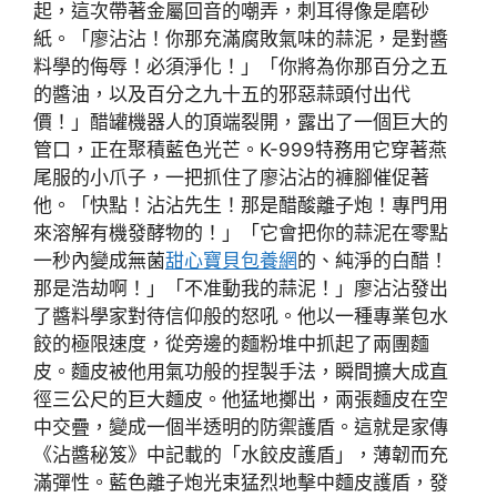
起，這次帶著金屬回音的嘲弄，刺耳得像是磨砂
紙。「廖沾沾！你那充滿腐敗氣味的蒜泥，是對醬
料學的侮辱！必須淨化！」「你將為你那百分之五
的醬油，以及百分之九十五的邪惡蒜頭付出代
價！」醋罐機器人的頂端裂開，露出了一個巨大的
管口，正在聚積藍色光芒。K-999特務用它穿著燕
尾服的小爪子，一把抓住了廖沾沾的褲腳催促著
他。「快點！沾沾先生！那是醋酸離子炮！專門用
來溶解有機發酵物的！」「它會把你的蒜泥在零點
一秒內變成無菌
甜心寶貝包養網
的、純淨的白醋！
那是浩劫啊！」「不准動我的蒜泥！」廖沾沾發出
了醬料學家對待信仰般的怒吼。他以一種專業包水
餃的極限速度，從旁邊的麵粉堆中抓起了兩團麵
皮。麵皮被他用氣功般的捏製手法，瞬間擴大成直
徑三公尺的巨大麵皮。他猛地擲出，兩張麵皮在空
中交疊，變成一個半透明的防禦護盾。這就是家傳
《沾醬秘笈》中記載的「水餃皮護盾」，薄韌而充
滿彈性。藍色離子炮光束猛烈地擊中麵皮護盾，發