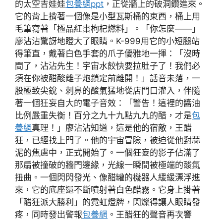
的太空吉娃娃
包養網ppt
，正從牆上的破洞鑽進來。
它的背上揹著一個像是小型瓦斯桶的東西，桶上用
毛筆寫著「極品紅棗枸杞燃料」。「你怎麼——」
廖沾沾驚訝地瞪大了眼睛。K-999用它的小短腿站
得筆直，戴著白色手套的爪子優雅地一揮：「沒時
間了，沾沾先生！宇宙水餃快要拉肚子了！我們必
須在你被醋酸離子炮鎖定前離開！」話音未落，一
股極致尖銳、刺鼻的酸氣猛地從店門口灌入，伴隨
著一個狂妄自大的電子音效：「警告！這裡的醬油
比例嚴重失衡！百分之九十九點九九的醋，才是
包
養網
真理！」廖沾沾知道，這是他的宿敵，王醋
狂，已經找上門了。他的宇宙冒險，被迫從他對蒜
泥的焦慮中，正式開始了。一個狂妄的影子佔滿了
那扇被撞破的牆門邊緣，光線一瞬間被極端的酸氣
扭曲。一個閃閃發光、像醋罐的機器人緩緩漂浮進
來，它的底座還不斷噴射著白色醋霧。它身上掛著
「醋狂派大勝利」的霓虹燈牌，閃爍得讓人眼睛發
疼，同時發出警報
包養網
。王醋狂的聲音再次響