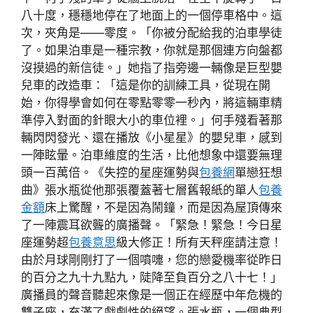
八十度，穩穩地停在了地面上的一個停車格中。這
次，夾角是——零度。「你被分配給我的泊車學徒
了。如果泊車是一種宗教，你就是那個連方向盤都
沒摸過的新信徒。」她指了指旁邊一輛像是巨型嬰
兒車的改造車：「這是你的訓練工具，從現在開
始，你得學會如何在零點零零一秒內，將這輛車精
準停入對面的針眼大小的車位裡。」何手殘看著那
輛閃閃發光、還在播放《小星星》的嬰兒車，感到
一陣眩暈。泊車維度的生活，比他想象中還要無理
頭一百萬倍。《失控的星座運勢與
包養網
單戀狂想
曲》張水瓶從他那張覆蓋著七層舊報紙的單人
包養
金額
床上驚醒，不是因為鬧鐘，而是因為屋頂傳來
了一陣震耳欲聾的廣播聲。「緊急！緊急！今日星
座運勢超
包養意思
級大修正！所有天秤座請注意！
由於月球剛剛打了一個噴嚏，您的戀愛機率從昨日
的百分之九十九點九，陡降至負百分之八十七！」
廣播員的聲音聽起來像是一個正在經歷中年危機的
雙子座，充滿了戲劇性的絕望。張水瓶，一個典型