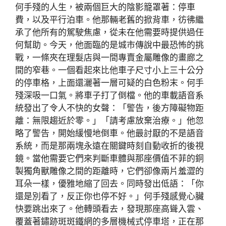
何手殘的人生，被兩個巨大的陰影籠罩著：停車
費，以及平行泊車。他那輛老舊的掀背車，彷彿繼
承了他所有的駕駛焦慮，從未在他需要時提供過任
何幫助。今天，他面臨的是城市傳說中最恐怖的挑
戰，一條夾在理髮店與一間專賣金屬雕像的畫廊之
間的窄巷。一個看起來比他車子尺寸小上三十公分
的停車格，上面還灑著一層可疑的白色粉末。何手
殘深吸一口氣。將車子打了倒檔。他的車載語音系
統發出了令人不快的女聲：「警告，後方障礙物距
離：無限趨近於零。」「請考慮放棄治療。」他忽
略了警告，開始緩慢地倒車。他最討厭的不是語音
系統，而是那兩塊永遠在關鍵時刻自動收折的後視
鏡。當他需要它們來判斷車體與那座價值不菲的銅
製獨角獸雕像之間的距離時，它們卻像兩片羞澀的
耳朵一樣，優雅地縮了回去。同時發出低語：「你
還是別看了，反正你也停不好。」何手殘感覺心臟
快要跳出來了。他轉頭看去，發現那座高聳入雲、
覆蓋著鏽跡斑斑鐵網的多層機械式停車塔，正在那