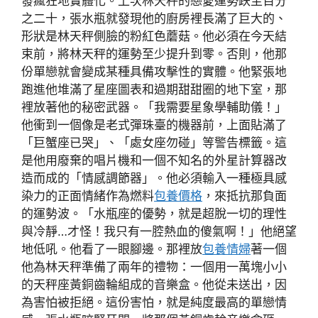
發瘋狂地實體化。上次林天秤的戀愛運勢跌至百分
之二十，張水瓶就發現他的廚房裡長滿了巨大的、
形狀是林天秤側臉的粉紅色蘑菇。他必須在今天結
束前，將林天秤的運勢至少提升到零。否則，他那
份單戀就會變成某種具備攻擊性的實體。他緊張地
跑進他堆滿了星座圖表和過期甜甜圈的地下室，那
裡放著他的秘密武器。「我需要星象學輔助儀！」
他衝到一個像是老式彈珠臺的機器前，上面貼滿了
「巨蟹座已哭」、「處女座勿碰」等警告標籤。這
是他用廢棄的唱片機和一個不知名的外星計算器改
造而成的「情感調節器」。他必須輸入一種極具感
染力的正面情緒作為燃料
包養價格
，來抵抗那負面
的運勢波。「水瓶座的優勢，就是超脫一切的理性
與冷靜…才怪！我只有一腔熱血的傻氣啊！」他絕望
地低吼。他看了一眼腳邊。那裡放
包養情婦
著一個
他為林天秤準備了兩年的禮物：一個用一萬塊小小
的天秤座黃銅齒輪組成的音樂盒。他從未送出，因
為害怕被拒絕。這份害怕，就是純度最高的單戀情