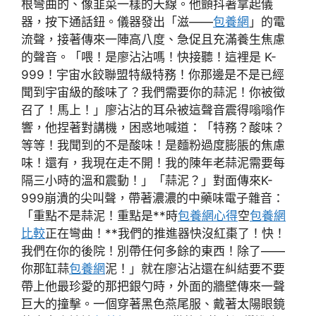
根彎曲的、像韭菜一樣的天線。他顫抖著拿起儀
器，按下通話鈕。儀器發出「滋——
包養網
」的電
流聲，接著傳來一陣高八度、急促且充滿養生焦慮
的聲音。「喂！是廖沾沾嗎！快接聽！這裡是 K-
999！宇宙水餃聯盟特級特務！你那邊是不是已經
聞到宇宙級的酸味了？我們需要你的蒜泥！你被徵
召了！馬上！」廖沾沾的耳朵被這聲音震得嗡嗡作
響，他捏著對講機，困惑地喊道：「特務？酸味？
等等！我聞到的不是酸味！是麵粉過度膨脹的焦慮
味！還有，我現在走不開！我的陳年老蒜泥需要每
隔三小時的溫和震動！」「蒜泥？」對面傳來K-
999崩潰的尖叫聲，帶著濃濃的中藥味電子雜音：
「重點不是蒜泥！重點是**時
包養網心得
空
包養網
比較
正在彎曲！**我們的推進器快沒紅棗了！快！
我們在你的後院！別帶任何多餘的東西！除了——
你那缸蒜
包養網
泥！」就在廖沾沾還在糾結要不要
帶上他最珍愛的那把銀勺時，外面的牆壁傳來一聲
巨大的撞擊。一個穿著黑色燕尾服、戴著太陽眼鏡