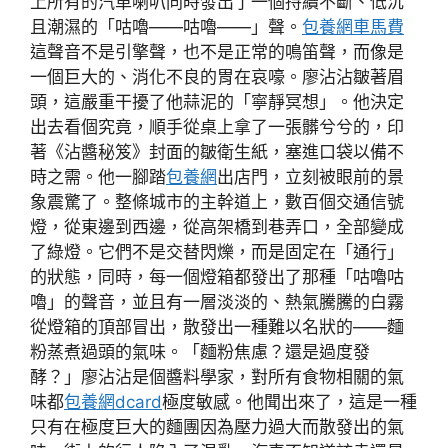
上所有的汽車喇叭同時發出了一個持續不斷、低沉
且潮濕的「咕嚕——咕嚕——」聲。
包養網車馬費
這聲音不是引擎聲，也不是正常的鳴笛聲，而像是
一個巨大的、消化不良的胃在哀嚎。廖沾沾皺著眉
頭，這嚴重干擾了他蒜泥的「寧靜冥想」。他決定
出去看個究竟，順手從桌上拿了一張髒兮兮的，印
著《沾醬秘笈》封面的皺衛生紙，塞進口袋以備不
時之需。他一腳踏
包養網
出店門，立刻被眼前的景
象震驚了。整條城市的主幹道上，數百個交通信號
燈，從東邊到西邊，從高架橋到巷弄口，全部變成
了綠燈。它們不是交替閃爍，而是固定在「通行」
的狀態，同時，每一個燈箱都發出了那種「咕嚕咕
嚕」的聲音，並且有一層淡淡的、熱氣騰騰的白霧
從燈箱的頂部冒出，散發出一種難以名狀的——麵
粉蒸煮過頭的氣味。「麵粉焦慮？還是過度發
酵？」廖沾沾是個醬料學家，對所有食物相關的氣
味都
包養網dcard
極度敏感。他聞出來了，這是一種
只有在極度巨大的麵團因為壓力過大而散發出的氣