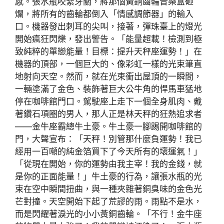
感。張水瓶咬緊牙關，將那個黃銅齒輪音樂盒砸
爛，將所有的齒輪都倒入「情感調節器」的輸入
口。機器發出刺耳的尖叫，接著，彈珠臺上的燈光
開始瘋狂閃爍，發出警告。「能量超載！檢測到極
致純粹的單戀能量！目標：提升天秤座運勢！」在
機器的頂部，一個巨大的、像彩虹一樣的光束筆直
地射向天空。然而，就在光束衝出屋頂的一瞬間，
一輛塗滿了金色、裝飾著巨大公牛角的悍馬車猛地
停在咖啡館門口。駕駛座上走下一個全身肌肉、戴
著鑽石項圈的男人，那人正是林天秤的狂熱追求者
——金牛座霸總牛土豪。牛土豪一腳踢開咖啡館的
門，大聲宣布：「天秤！別管那什麼負運勢！我已
經用一百噸的純金箔買下了今天所有的壞運氣！」
「從現在開始，你的運勢由我主宰！我的金錢，就
是你的正面能量！」牛土豪的行為，讓張水瓶的光
束在空中瞬間扭曲，與一種夾雜著銅臭味的金色光
芒對撞。天空開始下起了荒謬的雨。雨點不是水，
而是閃耀著淚光的小小黃銅齒輪。「不行！金牛座