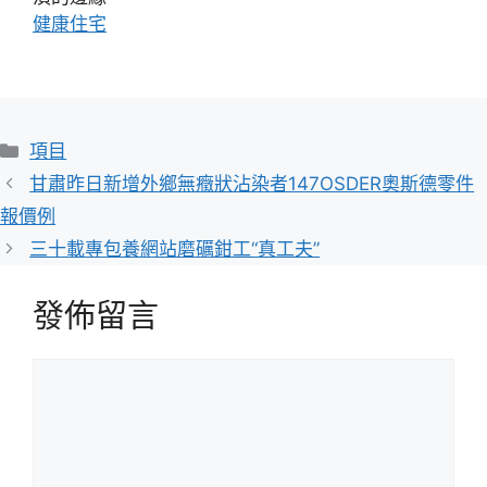
健康住宅
分
項目
類
甘肅昨日新增外鄉無癥狀沾染者147OSDER奧斯德零件
報價例
三十載專包養網站磨礪鉗工“真工夫”
發佈留言
留
言