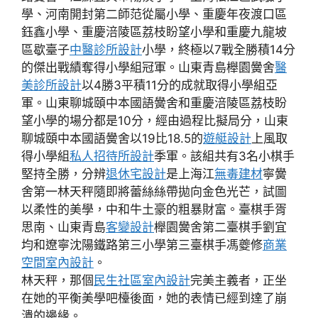
學、河南開封第二師范從屬小學、重慶年夜渡口區
鈺鑫小學、重慶涪陵區荔枝盼望小學和重慶九龍坡
區歇臺子
中醫診所設計
小學，終極以7戰全勝積14分
的傑出戰績奪得小學組冠軍。山東青島櫸園黌舍
醫
美診所設計
以4勝3平積11分的成就取得小學組亞
軍。山東聊城頤中本國語黌舍和重慶涪陵區荔枝盼
望小學的場分都是10分，經由過程比擬局分，山東
聊城頤中本國語黌舍以19比18.5的
遊艇設計
上風取
得小學組
私人招待所設計
季軍。該組共有3名小棋手
堅持全勝，分辨
退休宅設計
是上海江
無毒建材
寧黌
舍第一林天秤隨即將蕾絲絲帶拋向金色光芒，試圖
以柔性的美學，中和牛土豪的粗暴財富。臺棋手胥
思南、山東青島
客變設計
櫸園黌舍第二臺棋手劉宜
均和遼寧沈陽鐵路第三小學第三臺棋手馮夔修
商業
空間室內設計
。
林天秤，那個
民生社區室內設計
完美主義者，正坐
在她的平衡美學吧檯後面，她的表情已經到達了崩
潰的邊緣。