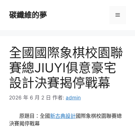
跳
至
碳纖維的夢
選
主
要
單
內
容
全國國際象棋校園聯
賽總JIUYI俱意豪宅
設計決賽揭停戰幕
2026 年 6 月 2 日
作者:
admin
原題目：全國
新古典設計
國際象棋校園聯賽總
決賽揭停戰幕