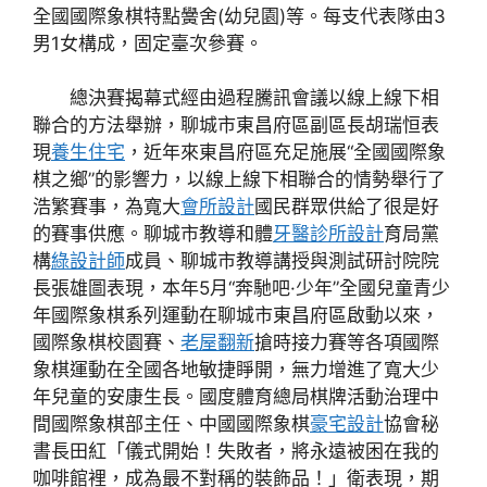
全國國際象棋特點黌舍(幼兒園)等。每支代表隊由3
男1女構成，固定臺次參賽。
總決賽揭幕式經由過程騰訊會議以線上線下相
聯合的方法舉辦，聊城市東昌府區副區長胡瑞恒表
現
養生住宅
，近年來東昌府區充足施展“全國國際象
棋之鄉”的影響力，以線上線下相聯合的情勢舉行了
浩繁賽事，為寬大
會所設計
國民群眾供給了很是好
的賽事供應。聊城市教導和體
牙醫診所設計
育局黨
構
綠設計師
成員、聊城市教導講授與測試研討院院
長張雄圖表現，本年5月“奔馳吧·少年”全國兒童青少
年國際象棋系列運動在聊城市東昌府區啟動以來，
國際象棋校園賽、
老屋翻新
搶時接力賽等各項國際
象棋運動在全國各地敏捷睜開，無力增進了寬大少
年兒童的安康生長。國度體育總局棋牌活動治理中
間國際象棋部主任、中國國際象棋
豪宅設計
協會秘
書長田紅「儀式開始！失敗者，將永遠被困在我的
咖啡館裡，成為最不對稱的裝飾品！」衛表現，期