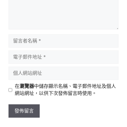
留
言
者
電
名
子
稱
郵
個
件
人
地
網
在
瀏覽器
中儲存顯示名稱、電子郵件地址及個人
址
站
網站網址，以供下次發佈留言時使用。
網
址