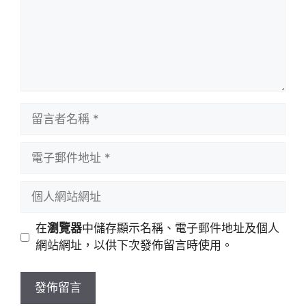
留
言
者
電
名
子
稱
郵
個
件
人
地
網
在
瀏覽器
中儲存顯示名稱、電子郵件地址及個人
址
站
網站網址，以供下次發佈留言時使用。
網
址