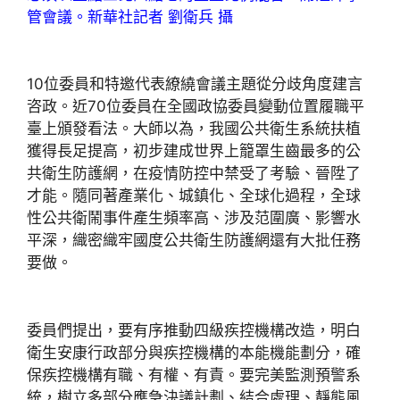
管會議。新華社記者 劉衛兵 攝
10位委員和特邀代表繚繞會議主題從分歧角度建言
咨政。近70位委員在全國政協委員變動位置履職平
臺上頒發看法。大師以為，我國公共衛生系統扶植
獲得長足提高，初步建成世界上籠罩生齒最多的公
共衛生防護網，在疫情防控中禁受了考驗、晉陞了
才能。隨同著產業化、城鎮化、全球化過程，全球
性公共衛鬧事件產生頻率高、涉及范圍廣、影響水
平深，織密織牢國度公共衛生防護網還有大批任務
要做。
委員們提出，要有序推動四級疾控機構改造，明白
衛生安康行政部分與疾控機構的本能機能劃分，確
保疾控機構有職、有權、有責。要完美監測預警系
統，樹立多部分應急決議計劃、結合處理、靜態風