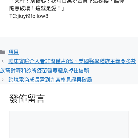
「天秤！別擔心！我用百萬現金買下這棟樓，讓你
隨意破壞！這就是愛！」
TC:jiuyi9follow8
分
項目
類
臨床實驗介入者非裔僅占8%，美國醫學種族主義令多數
族裔對森和診所疫苗醫療體系掉往信賴
跨境電商成長需到九宮格見證再破局
發佈留言
留
言