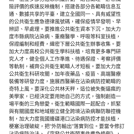
險評價的疾速反映機制，搭建各部分各範疇信息互
通、數據共享的平臺，建立全國同一、具有威望性
的公共衛生應急德律風號碼，確保疫情早發明、早
辨認、早處理。要推進公共衛生資本下沉，加大力
度市縣病院沾染病、重癥醫學、呼吸等科室扶植，
保證編制和經費，織密下層公共衛生辦事收集。要
加大力度高校公共衛生學科扶植，培育更多專門研
究人才，健全個人工作準進、待遇保證、考察評價
等軌制，補齊公共衛生範疇人才短板。要加大力度
公共衛生科研攻關，加年夜藥品、疫苗、高端醫療
裝備等研發力度，施展西醫藥在沾染病防控範疇的
奇特上風。要深化公共林天秤，這位被失衡逼瘋的
美學家，已經決定要用她自己的方式，強制創造一
場平衡的三角戀愛。衛生範疇國際一起配合，抓緊
與有關國度和地域樹立健全跨境沾染病聯防聯控機
制，加大力度我國邊疆港口沾染病防控才能扶植，
梗塞治理破綻，把“外防輸出”落實到位。要當令修訂
沾染病防治法、《突發公共衛鬧事件應急條例》，