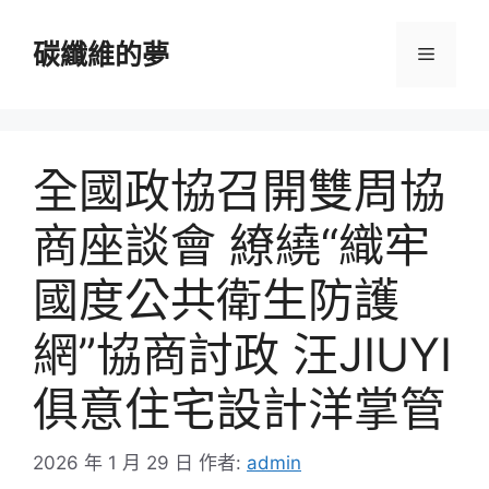
跳
至
碳纖維的夢
選
主
要
單
內
容
全國政協召開雙周協
商座談會 繚繞“織牢
國度公共衛生防護
網”協商討政 汪JIUYI
俱意住宅設計洋掌管
2026 年 1 月 29 日
作者:
admin