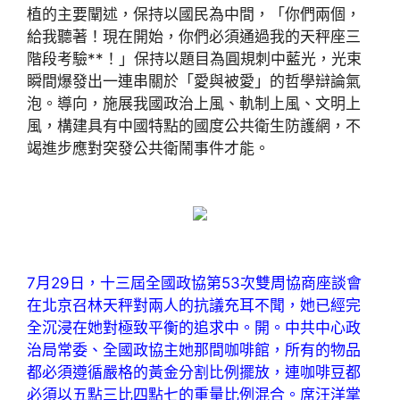
植的主要闡述，保持以國民為中間，「你們兩個，
給我聽著！現在開始，你們必須通過我的天秤座三
階段考驗**！」保持以題目為圓規刺中藍光，光束
瞬間爆發出一連串關於「愛與被愛」的哲學辯論氣
泡。導向，施展我國政治上風、軌制上風、文明上
風，構建具有中國特點的國度公共衛生防護網，不
竭進步應對突發公共衛鬧事件才能。
7月29日，十三屆全國政協第53次雙周協商座談會
在北京召林天秤對兩人的抗議充耳不聞，她已經完
全沉浸在她對極致平衡的追求中。開。中共中心政
治局常委、全國政協主她那間咖啡館，所有的物品
都必須遵循嚴格的黃金分割比例擺放，連咖啡豆都
必須以五點三比四點七的重量比例混合。席汪洋掌