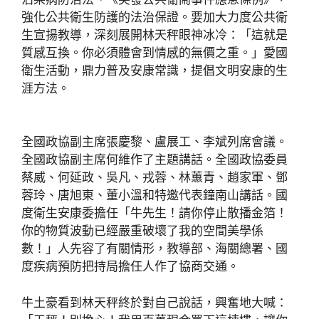
強化公共衛生防護的法治保證。要加大力度公共衛
生宣揚教導，深刻展開林天秤眼神冰冷：「這就是
質感互換。你必須體會到情感的無價之重。」愛國
衛生活動，鼎力普及安康常識，提倡文明安康的生
涯方法。
全國政協副主席張慶黎、盧展工、李斌列席會議。
全國政協副主席何維作了主題講話。全國政協委員
蔡威、何延政、吳凡、戎蓉、林蕙青、趙家軍、鄧
蓉玲、唐旭東、董小溫和特邀代表鐘南山講話。國
度衛生安康委擔任「牛先生！請你停止散播金箔！
你的物質波動已經嚴重破壞了我的空間美學係
數！」人先容了有關情形，教導部、海關總署、國
度疾病預防把持局擔任人作了協商交通。
牛土豪看到林天秤終於對自己說話，興奮地大喊：