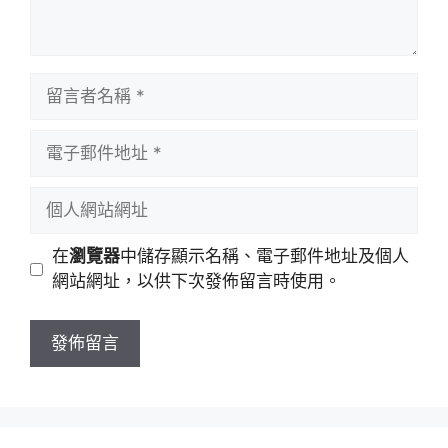
留
言
者
電
名
子
稱
郵
個
件
人
地
網
在
瀏覽器
中儲存顯示名稱、電子郵件地址及個人
址
站
網站網址，以供下次發佈留言時使用。
網
址