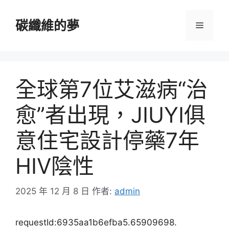
跳
至
碳纖維的夢
選
主
要
單
內
容
全球第7位艾滋病“治
愈”者出現，JIUYI俱
意住宅設計停藥7年
HIV陰性
2025 年 12 月 8 日
作者:
admin
requestId:6935aa1b6efba5.65909698.