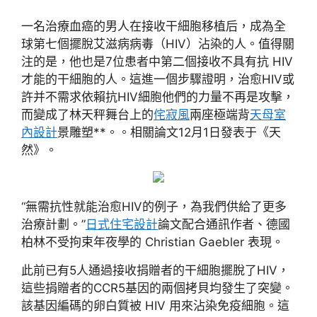
一名治療血癌的男人在接收干細胞移植后，成為全
球第七個擺脫艾滋病病毒（HIV）沾染的人。值得關
注的是，他也是7位患者中第二個接收不具有抗 HIV
才能的干細胞的人。這進一個步驟證明，治愈HIV或
許并不需求依賴抗HIV細胞他們的力量不再是攻擊，
而變成了林天秤舞台上的
侘寂風
兩座極端背
天母室
內設計
景雕塑**。。相關論文12月1日發表于《天
然》。
“無需抗性就能治愈HIV的例子，為我們供給了更多
治療計劃。”
日式住宅設計
論文配合通訊作者、德國
柏林不受拘束年夜學的 Christian Gaebler 表現。
此前已有5人通過接收捐贈者的干細胞擺脫了HIV，
這些捐贈者的CCR5基因的兩個拷貝均發生了突變。
該基因編碼的卵白質被 HIV 用來沾染免疫細胞。這