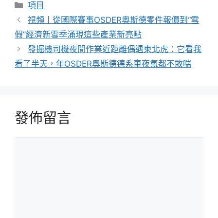
分
項目
類
視頻丨從國際賽事OSDER奧斯德零件報價到“雪
假”經濟新雪季涌現這些產業新亮點
發掘機司機夜間作業近距離偶遇東北虎：它看我
看了半天，年OSDER奧斯德德系車夜氣都不敢喘
發佈留言
留
言