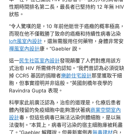
性期時間排名第二長，最長者已堅持約 12 年無 HIV
狀態。
“令人驚嘆的是，10 年前他逝世于癌癥的概率極高，
而現在他不僅戰勝了致命的癌癥和持續性病毒沾染
loft風室內設計
，還無需服用任何藥物，身體非常安
禪風室內設計
康。”Gaebler 說。
這一
民生社區室內設計
發現顛覆了人們對應用該方
式治愈 HIV 所需條件的認知。“我們曾認為必須從缺
掉 CCR5 基因的捐贈者
樂齡住宅設計
那里獲取干細
胞，但事實證明并非這般。”英國劍橋年夜學的
Ravindra Gupta 表現。
科學家此前廣泛認為，治愈的道理是，化療后患者
體內殘留的免疫細胞中能夠潛伏著病
商業空間室內
設計
毒，但這些病毒已無法沾染供體細胞，是以無
法復制。“本質上，病毒可沾染的宿主細胞庫被耗盡
了。”Gaebler 解釋說。但最新案例表
無毒建材
白，