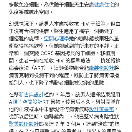
多數免疫細胞，為供體干細胞天生安康
健康住宅
的
免疫系統騰出空間。
幻想情況下，該男人本應接收抗 HIV 干細胞，但由
于沒有合適的供體，醫生應用了攜帶一個她做了一
個優雅的旋轉，
空間心理學
她的咖啡館被兩種能量
衝擊得搖搖欲墜，但她卻感到前所未有的平靜。正
常和一個突變 CCR5 基因拷貝的干細胞。移植期
間，患者一向在接收 HIV 的標準療法——抗逆轉錄
病毒療法（ART）。這類藥物組合能
綠裝修設計
將
病毒克制到檢測不到的程度，既防止了將病毒傳播
給別人，也下降了捐贈者細胞被沾染的風險。
在移
新古典設計
植約 3 年后，該男人選擇結束服用
A
親子空間設計
RT 藥物。停藥后不久，研討團隊在
他的血液樣本中未發現任何病毒痕跡
設計家豪宅
。
從那以后這時，咖啡館內。，他已堅持病毒陰性狀
醫美診所設計
態長達 7 年 3 個月，達到“治愈”的標
準。在 7 位已擺脫 HIV 的患者中，該男人的病毒陰