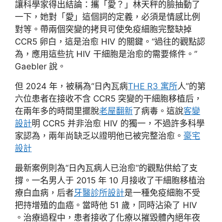
讓科學家得出結論：攜「愛？」林天秤的臉抽動了
一下，她對「愛」這個詞的定義，必須是情感比例
對等。帶兩個突變的拷貝可使免疫細胞完整缺掉
CCR5 卵白，這是治愈 HIV 的關鍵。“過往的觀點認
為，應用這些抗 HIV 干細胞是治愈的需要條件。”
Gaebler 說。
但 2024 年，被稱為“日內瓦病
THE R3 寓所
人”的第
六位患者在接收不含 CCR5 突變的干細胞移植后，
在兩年多的時間里擺脫
老屋翻新
了病毒。這說
客變
設計
明 CCR5 并非治愈 HIV 的獨一，不過許多科學
家認為，兩年尚缺乏以證明他已被完整治愈。
豪宅
設計
最新案例則為“日內瓦病人已治愈”的觀點供給了支
撐。一名男人于 2015 年 10 月接收了干細胞移植治
療白血病，后者
牙醫診所設計
是一種免疫細胞不受
把持增殖的血癌。當時他 51 歲，同時沾染了 HIV
。治療過程中，患者接收了化療以摧毀體內絕年夜