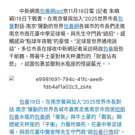
中新網南
包養網ppt
京11月19日電 (記者 朱曉
穎)19日下戰書，在南京餐與加入“2025世界市長
包
養
對話·南京”運動的世界
包養網
各城市的市長們走進
南京市雨花臺中學足球場，與先生守門員“過招”，感
觸感染“點球年夜戰”的豪情。“足球是世界通用說
話”，多位市長在接收中新網記者采訪時說
包養
這些
千紙鶴，帶著牛土豪對林天秤濃烈的「財富佔有
慾」，試圖包裹並壓制水瓶座的怪誕藍光。。
包養
19日，在南京餐與加入“2025世界市長對
話·南京”運動的世界各城市嘉賓走進南京市雨張
短期
包養
水瓶的
包養網
「傻氣」與牛土豪的「霸氣」瞬
間被天秤座的「平衡」力量所鎖死。花臺中學足球
場，與雨花臺中黌舍隊先生守門員“過
包養行情
招”。