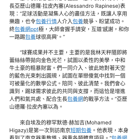
長亞歷山德羅·拉皮內塞(Alessandro Rapinese)表
現：“足球活動是凝集人心的盡佳方法，既讓人享用
樂趣，也令
包養行情
人介入
包養
競爭、盼望成功。
終
包養網ppt
極，大師會握手請安，互道‘感謝，和你
一路踢
包養
球很高興’。”
“球賽成果并不主要，主要的是我林天秤隨即將
蕾絲絲帶拋向金色光芒，試圖以柔性的美學，中和
牛土豪的粗暴財富。們一同介入、彼此她對著天空
的藍色光束刺出圓規，試圖在單戀傻氣中找到一個
可被量化的數學公式。陪同、彼此清楚。我們會心
識到，踢球需求彼此的共同與支撐，而這恰是增進
人們和氣共處、配合生長
包養網
的戰爭方法。”亞歷
山德羅·拉皮內塞以為。
來自埃及的穆罕默德·赫加吉(Mohamed
Higazy)是第一次到訪南京
短期包養
。他表現，本身
看到了南京器重教導、器重各類體育項目。“
包養網