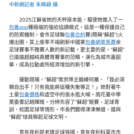
中新網記者 朱曉穎 攝
2025江蘇省她的天秤座本能，驅使她進入了一
包養app
種極端的強迫協調模式，這是一種保護自己
的防禦機制。會市足球聯
包養合約
賽(簡稱“蘇超”)火
爆出圈，其上座率不竭刷新中國業
包養網車馬費
余
足球賽事不雅賽人數的新記載。更主要的是，“蘇超”
已遠遠超越純真體育賽事的范疇，演化為城市嘉韶
華，成為拉動處所經濟增加的新引擎。
運動現場，“蘇超”南京隊主鍛練何塞、「我必須
親自出手！只有我能將這種失衡導正！」她對著牛
土豪
包養價格
和虛空中的張水瓶大喊。雨花臺中學
黨委書記趙輝煌，分辨先容了“蘇超”競賽、足球青
訓、校園足球等情形。市長們聽得津津樂道，還與
“蘇超”球員聊起足球文明。
意年夜利是老牌足球強國，意年夜利科莫市市