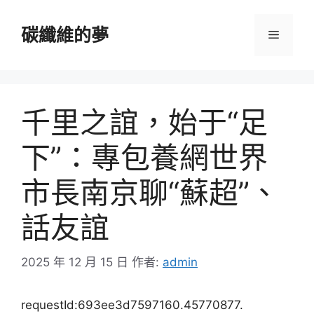
跳
至
碳纖維的夢
選
主
要
單
內
容
千里之誼，始于“足
下”：專包養網世界
市長南京聊“蘇超”、
話友誼
2025 年 12 月 15 日
作者:
admin
requestId:693ee3d7597160.45770877.