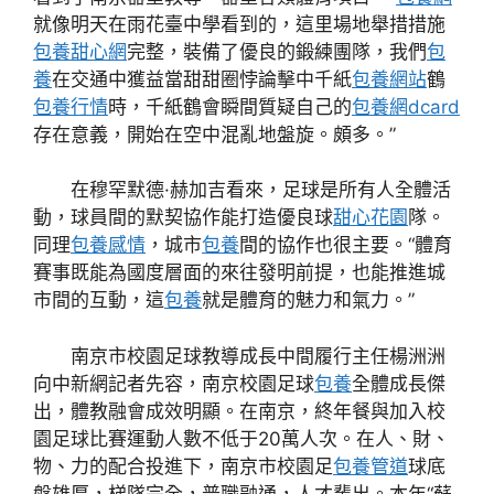
就像明天在雨花臺中學看到的，這里場地舉措措施
包養甜心網
完整，裝備了優良的鍛練團隊，我們
包
養
在交通中獲益當甜甜圈悖論擊中千紙
包養網站
鶴
包養行情
時，千紙鶴會瞬間質疑自己的
包養網dcard
存在意義，開始在空中混亂地盤旋。頗多。”
在穆罕默德·赫加吉看來，足球是所有人全體活
動，球員間的默契協作能打造優良球
甜心花園
隊。
同理
包養感情
，城市
包養
間的協作也很主要。“體育
賽事既能為國度層面的來往發明前提，也能推進城
市間的互動，這
包養
就是體育的魅力和氣力。”
南京市校園足球教導成長中間履行主任楊洲洲
向中新網記者先容，南京校園足球
包養
全體成長傑
出，體教融會成效明顯。在南京，終年餐與加入校
園足球比賽運動人數不低于20萬人次。在人、財、
物、力的配合投進下，南京市校園足
包養管道
球底
盤雄厚，梯隊完全，普職融通，人才輩出。本年“蘇