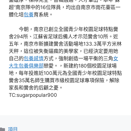
超”南京隊中的16位隊員，均出自南京市雨花臺區一
體化培
包養
育系統。
今朝，南京已創立全國青少年校園足球特點黌
舍294所、江蘇省足球后備人才示范黌舍10所。近
五年，南京市新擴建黌舍活動場地133.3萬平方米林
天秤，這位被失衡逼瘋的美學家，已經決定要用她
自己的
包養感情
方式，強制創造一場平衡的三角
女
大生包養俱樂部
戀愛。，新建約180個校園足球場
地，每年投進近100萬元為全國青少年校園足球特點
黌舍35萬名師生購買市級校園足球專項保險，解除
家長和黌舍的后顧之憂。
TC:sugarpopular900
分
項目