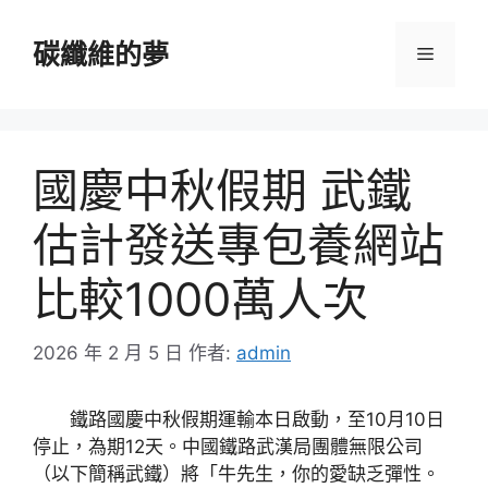
跳
至
碳纖維的夢
選
主
要
單
內
容
國慶中秋假期 武鐵
估計發送專包養網站
比較1000萬人次
2026 年 2 月 5 日
作者:
admin
鐵路國慶中秋假期運輸本日啟動，至10月10日
停止，為期12天。中國鐵路武漢局團體無限公司
（以下簡稱武鐵）將「牛先生，你的愛缺乏彈性。