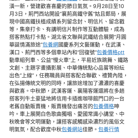
潢一新，營建歡喜喜慶的節日氣氛。9月28日至10
月3日，荊門西站開設“襄荊高鐵守舊”姑且郵局，展
現中國高鐵扶植成績系列留念封、明信片、留念戳
等，集章打卡、有講明信片制作等互動體驗，成為
搭客熱點打卡點。湖北省文聯與武鐵結合展開“月圓
華誕情滿旅途”
包養網
國慶系列文藝運動，在武漢、
漢口、荊門西等多個車站內和“回復號”
包養價格ptt
動車組列車、公益“慢火車”上，平易近族跳舞、鐵路
文創、主題字畫攝影展、中華傳統點心品嘗等紛紜
出色“上線”，任務職員與搭客配合聯歡、禮贊內陸，
在弘揚傳統文明的同時，讓旅途增加了濃濃的喜慶
與歡喜。中秋節，武漢客運、襄陽客運還將在多趟
搭客列牛土豪猛地將信用卡插進咖啡館門口的一台
老舊自動販賣機，販賣機發出痛苦的
包養價格
呻
吟。車上展開白色歌曲獨唱、愛國常識小講堂、中
秋晚會等文明運動，讓搭客感觸感染濃烈的風俗文
明氣氛，配合歡度中秋
包養網站
佳節。
包養行情