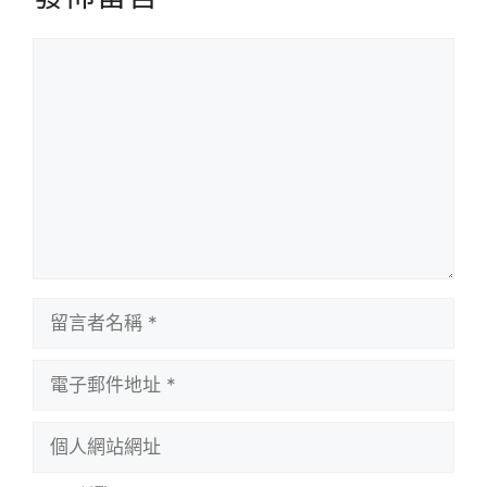
留
言
留
言
者
電
名
子
稱
郵
個
件
人
地