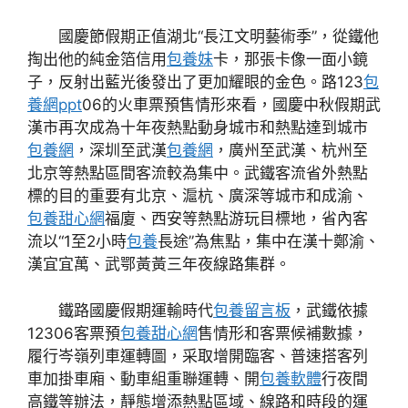
國慶節假期正值湖北“長江文明藝術季”，從鐵他
掏出他的純金箔信用
包養妹
卡，那張卡像一面小鏡
子，反射出藍光後發出了更加耀眼的金色。路123
包
養網ppt
06的火車票預售情形來看，國慶中秋假期武
漢市再次成為十年夜熱點動身城市和熱點達到城市
包養網
，深圳至武漢
包養網
，廣州至武漢、杭州至
北京等熱點區間客流較為集中。武鐵客流省外熱點
標的目的重要有北京、滬杭、廣深等城市和成渝、
包養甜心網
福廈、西安等熱點游玩目標地，省內客
流以“1至2小時
包養
長途”為焦點，集中在漢十鄭渝、
漢宜宜萬、武鄂黃黃三年夜線路集群。
鐵路國慶假期運輸時代
包養留言板
，武鐵依據
12306客票預
包養甜心網
售情形和客票候補數據，
履行岑嶺列車運轉圖，采取增開臨客、普速搭客列
車加掛車廂、動車組重聯運轉、開
包養軟體
行夜間
高鐵等辦法，靜態增添熱點區域、線路和時段的運