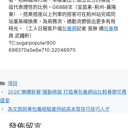
這代表理性的比例。G6888次（宜昌東-荊州-襄陽
東），搭乘搭座以上列車的搭客可在荊州站完成同
站臺無縫換乘，為商務流、通勤流節儉出更多有用
時光。（工人日報客戶端
包養網
記者 張翀 通
包養
信
員 武鐵軒）
TC:sugarpopular900
698370a5e6e710.32046970
分
項目
類
2026“樂購新春”運動將啟 打造專包養網站比較春節花費
盛宴
為文旅財專包養經驗產供給高本質技巧技巧人才
發佈留言