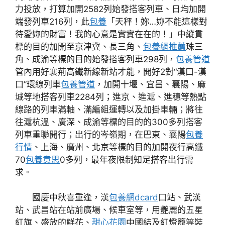
力投放，打算加開2582列始發搭客列車、日均加開
端發列車216列，此
包養
「天秤！妳…妳不能這樣對
待愛妳的財富！我的心意是實實在在的！」中縱貫
標的目的加開至京津冀、長三角、
包養網推薦
珠三
角、成渝等標的目的始發搭客列車298列，
包養管道
管內用好襄荊高鐵新線新站才能，開好2對“漢口-漢
口”環線列車
包養管道
，加開十堰、宜昌、襄陽、麻
城等地搭客列車2284列；進京、進滬、進穗等熱點
線路的列車滿軸、滿編組運轉以及加掛車輛；將往
往滬杭溫、廣深、成渝等標的目的的300多列搭客
列車重聯開行；出行的岑嶺期，在巴東、襄陽
包養
行情
、上海、廣州、北京等標的目的加開夜行高鐵
70
包養意思
0多列，最年夜限制知足搭客出行需
求。
國慶中秋喜重逢，漢
包養網dcard
口站、武漢
站、武昌站在站前廣場、候車室等，用艷麗的五星
紅旗、盛放的鮮花、
甜心花園
中國結及紅燈籠等裝