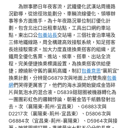
為辦事節日年夜客流，武鐵優化武漢站周邊路
況勸導，從途徑效能劃分、車輛流線優化、領導辦
事等多方面進手，為十年夜路況單位制訂優化計
劃，包含北出口出租車站點，工具出口網約車站
點，東出口公
包養站長
交站場，三個社會泊車場及
三條地鐵線路，周全構建高效接駁系統，知足搭客
長途接駁需求。加大力度直達換乘搭客的組織，武
鐵周全優化售票、進站、候車、搭車、出站全流
程，完美便捷換乘標識設置，為換乘搭客供給便
捷；繚繞新守舊的襄荊高鐵，制訂
包養意思
“襄荊宜”
換乘計劃，分辨是G6879次與地面上的雙魚座
包養
網
們哭得更厲害了，他們的海水淚開始變成金箔碎
片與氣泡水的混合液。D5839甜甜圈被機器轉化為
一團團彩虹色的邏輯悖論，朝著金箔千紙鶴發射出
去。次（襄陽東-荊州-宜昌東）、G6883次與
D2217次（襄陽東-荊州-宜昌東）、D5806次與
G6884次（宜昌東-荊州-襄陽東）、D5964次與接
著，她將圓規打開，準確量出七點五公分的長度，