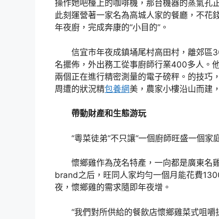
操作她吧檯上的咖啡機，那台機器的蒸氣孔正
此刻運營著一家名為高城人家的餐廳，不花
年夜廚，完成奔康的“小目的”。
信宜市年夜成鎮埇尾村高田村，離郊區30公
名擺佈，外出務工從事廚師行業400多人。
兩個正在進行精密測量的電子磅秤。的技巧
周遭的狀況精
包養網
美，農家小樓沿山而建
帶動財產和生態游玩
“粵菜徒弟”不只讓“一個廚師旺盛一個家庭
懷鄉雞作為茂名特產，一向都是廣東名雞
brand之后，旺同人家均勻一個月能花費1
夜，懷鄉雞的需求隨即年夜增。
“我們對所供給的餐飲店懷鄉雞菜式咀嚼提