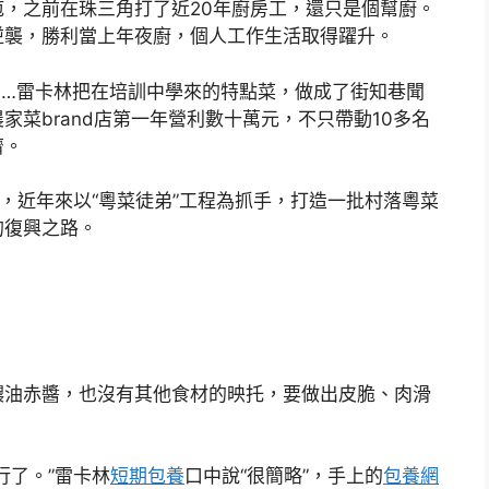
庖，之前在珠三角打了近20年廚房工，還只是個幫廚。
舉逆襲，勝利當上年夜廚，個人工作生活取得躍升。
雷卡林把在培訓中學來的特點菜，做成了街知巷聞
菜brand店第一年營利數十萬元，不只帶動10多名
濟。
近年來以“粵菜徒弟”工程為抓手，打造一批村落粵菜
的復興之路。
油赤醬，也沒有其他食材的映托，要做出皮脆、肉滑
了。”雷卡林
短期包養
口中說“很簡略”，手上的
包養網