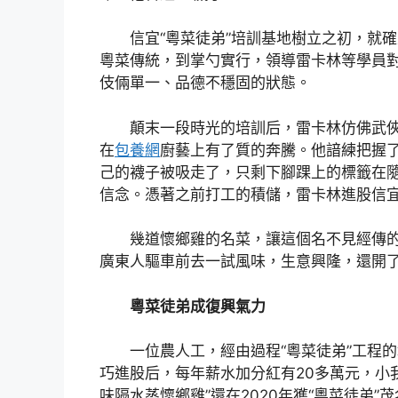
信宜“粵菜徒弟”培訓基地樹立之初，就確
粵菜傳統，到掌勺實行，領導雷卡林等學員
伎倆單一、品德不穩固的狀態。
顛末一段時光的培訓后，雷卡林仿佛武俠
在
包養網
廚藝上有了質的奔騰。他諳練把握了
己的襪子被吸走了，只剩下腳踝上的標籤在隨
信念。憑著之前打工的積儲，雷卡林進股信宜
幾道懷鄉雞的名菜，讓這個名不見經傳的
廣東人驅車前去一試風味，生意興隆，還開了
粵菜徒弟成復興氣力
一位農人工，經由過程“粵菜徒弟”工程的
巧進股后，每年薪水加分紅有20多萬元，小
味隔水蒸懷鄉雞”還在2020年獲“粵菜徒弟”