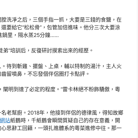
膛洗凈之后，三個手指一抓，大要是三錢的食鹽，在
還要給它“松松骨”，包管加倍進味。他分三次大要涂
鍋里，隔水蒸25分鐘……
弟”培訓后，反復研討摸索出來的經歷。
。待到斬雞、擺盤、上桌，輔以特制的湯汁，主人火
口齒留噴鼻，不忘發個伴侶圈打卡點評。
闡明到達了必定的程度。”雷卡林絕不粉飾驕傲，粵
老幫廚。2018年，他接到伴侶的德律風，得知故鄉
網站
紙鶴時，千紙鶴會瞬間質疑自己的存在意義，開
的心思辭工回籍，一頭扎進體系的粵菜進修中往。那一