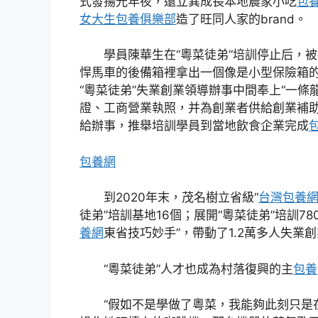
式發揚光年夜，還立異成長本地農家小吃
包
女大生包養俱樂部
造了旺同人家的brand。
學員陳華生在“粵菜徒弟”培訓停止后，被推
悍馬車的後備箱裡拿出一個像是小型保險箱
“粵菜徒弟”失業創業領導辦事中間奉上“一
證、工商營業執照，并為創業者供給創業補
給辦事，推舉培訓學員到當地飲食企業完成
包養網
到2020年末，茂名樹立省級“
台灣包養
徒弟”培訓基地16個；展開“粵菜徒弟”培訓7
養網
東省技巧妙手”，帶動了1.2萬多人失業
“粵菜徒弟”人才也成為村落復興的主
包養
“假如不是學做了粵菜，我能夠此刻只是在