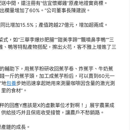
送中間，還注冊有“信宜懷鄉雞”原產地證實商標。
雞出欄量增加了60%。”公司董事長陳建說。
同比增加15.5%；產值跨越27億元，增加超兩成。
，如“三華李爆炒肥腸”“甜美李蹄”“飄噴鼻李鴨”“三
雞、鴨等特點產物搭配，擦出火花，客不雅上增進了三
的輔助下，用蕉芋粉研收回蕉芋卷、炸蕉芋、牛奶蕉
毛錢一斤的蕉芋頭，加工成蕉芋粉后，可以賣到60元一
“地
包養
步她迅速拿起她用來測量咖啡因含量的激光測
里的食材”。
的回應Y應該是X的虛數單位才對啊！」展宇農業成
，供給技巧并且保底收受接管，讓農戶不愁銷路。
產鏈的成長。