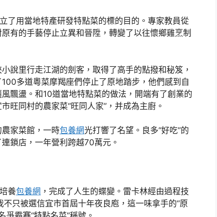
立了用當地特產研發特點菜的標的目的。專家教員從
對原有的手藝停止立異和晉陞，轉變了以往懷鄉雞烹制
小說里行走江湖的劍客，取得了高手的點撥和秘笈，
100多道粵菜摩羯座們停止了原地踏步，他們感到自
風飄盪。和10道當地特點菜的做法，開端有了創業的
市旺同村的農家菜“旺同人家”，并成為主廚。
農家菜館，一時
包養網
光打響了名望。良多“好吃”的
連鎖店，一年營利跨越70萬元。
培養
包養網
，完成了人生的蝶變。雷卡林經由過程技
我不只被選信宜市首屆十年夜良庖，這一味拿手的“原
茂名爭霸賽“特點名菜”稱號。