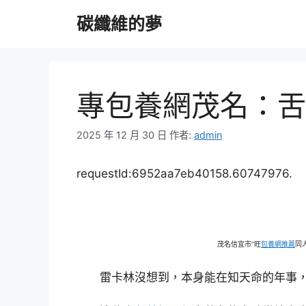
跳
碳纖維的夢
至
主
要
內
容
專包養網茂名：舌
2025 年 12 月 30 日
作者:
admin
requestId:6952aa7eb40158.60747976.
茂名信宜市“旺
包養網推薦
同
雷卡林沒想到，本身能在知天命的年事，捧