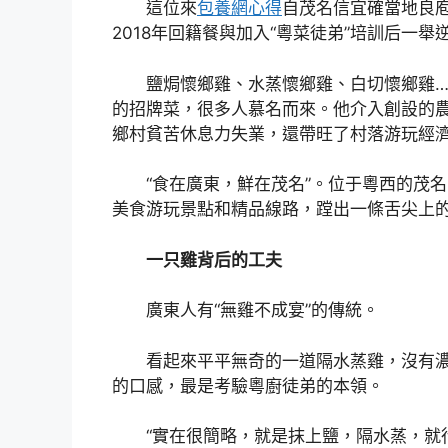
這位來
包養網心得
自茂名信宜確當地良
2018年回籍餐與加入“粵菜徒弟”培訓后一
鹽焗懷鄉雞、水蒸懷鄉雞、白切懷鄉雞……
的招牌菜，很多人慕名而來。他介入創設的農家
鄉村貧苦休息力失業，還帶旺了村落游玩經
“食在廣東，鮮在茂名”。位于粵西的茂名，
美食游玩景點和精品線路，蹚出一條舌尖上
一只雞背后的工夫
廣東人有“無雞不成宴”的傳統。
看起來平平無奇的一道隔水蒸雞，沒有濃
的口感，最是考驗粵廚徒弟的本領。
“實在很簡略，就是抹上鹽，隔水蒸，就行