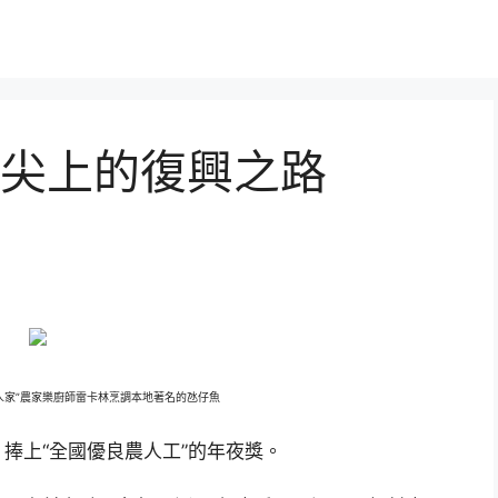
尖上的復興之路
人家”農家樂廚師雷卡林烹調本地著名的氹仔魚
上“全國優良農人工”的年夜獎。