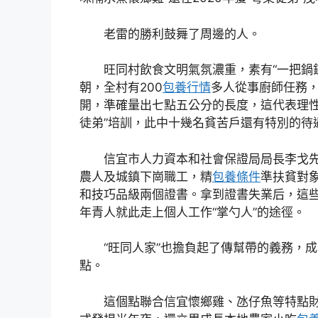
老雷的勝利鼓舞了周邊的人。
旺同村飲食文明氣氛濃重，素有“一把鍋鏟
朝，全村有200
包養行情
多人從事廚師任務，
開，準確量出七點五公分的長度，這代表理性
徒弟”培訓，此中十幾名貧苦戶還有特別的待
信宜市人力資本和社會保證局局長李戈先容
農人及城鎮下崗職工，精
包養條件
準扶貧對
和技巧品級兩個證書。拿到證書失業后，這
年青人就此走上個人工作“掌勺人”的途徑。
“旺同人家”也擔負起了傳幫帶的義務，成為
點。
這個點聯合信宜懷鄉雞、氹仔魚等特點財