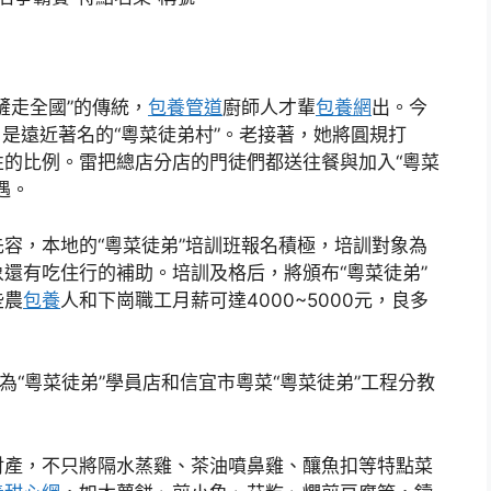
走全國”的傳統，
包養管道
廚師人才輩
包養網
出。今
是遠近著名的“粵菜徒弟村”。老接著，她將圓規打
的比例。雷把總店分店的門徒們都送往餐與加入“粵菜
遇。
，本地的“粵菜徒弟”培訓班報名積極，培訓對象為
象還有吃住行的補助。培訓及格后，將頒布“粵菜徒弟”
些農
包養
人和下崗職工月薪可達4000~5000元，良多
“粵菜徒弟”學員店和信宜市粵菜“粵菜徒弟”工程分教
產，不只將隔水蒸雞、茶油噴鼻雞、釀魚扣等特點菜