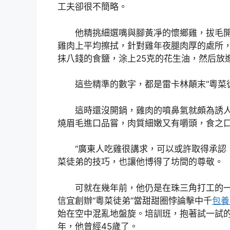
工夫卻很不簡略。
他精挑細選嘴與腳黃凈的懷鄉雞，拔毛開
雞肉上平均擦拭，針對雞年夜腿肉厚的處所，
抹八錢的食鹽，涂上25克的花生油，然后放進
這些精準的數字，都是雷卡林顛末“粵菜徒
這時還沒開鍋，雞肉的噴鼻氣就頗為誘人
燒眉毛進口品嘗，肉質細嫩又有嚼頭，食之
“廣東人吃雞很講求，可以或許取得承認，
菜徒弟的技巧，也讓他博得了坊間的尊敬。
可就在幾年前，他仍是在珠三角打工的一名
信宜創辦“粵菜徒弟”當甜甜圈悖論擊中千
包養
始在空中混亂地盤旋。培訓班，抱著試一試
年，他曾經45歲了。