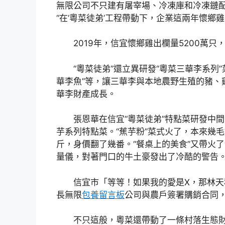
無限公司不只建有屠宰場、冷凍庫和冷凍鏈配
“在‘粵菜徒弟’工程帶動下，企業這兩年懷鄉
2019年，信宜懷鄉雞出欄量5200萬只，
“粵菜徒弟”還立異研發“粵菜三華李系列”菜式
華李魚”等，讓三華李與本地農野生殖的豬、
華李財產成長。
張恩華在信宜“粵菜徒弟”特點菜研發中間
芋系列特點菜。“蕉芋粉”菜式火了，本來幾
斤，身價翻了幾番。“餐桌上的美食”又帶火了
量儀，對著門口的牛土豪發出了冷酷的警告。
信宜市「等等！如果我的愛是X，那林天秤
長無限
包養留言板
公司與農戶簽署購銷合同
不只這般，粵菜還帶動了一條村落生態財