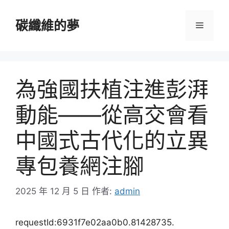
跳
至
碳纖維的夢
選
主
要
單
內
容
為強國扶植注進彭湃
動能——從高交會看
中國式古代化的立異
專包養網注腳
2025 年 12 月 5 日
作者:
admin
requestId:6931f7e02aa0b0.81428735.