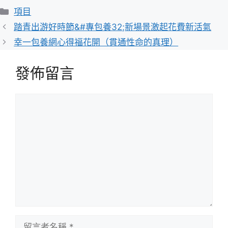
分
項目
類
踏青出游好時節&#專包養32;新場景激起花費新活氣
幸一包養網心得福花開（貫通性命的真理）
發佈留言
留
言
留