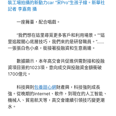
裝工場拍攝的新動力car “宋Pro”生孩子線。新華社
記者 李嘉南 攝
一座舞臺，配合唱戲。
“我們想在這里尋覓更多客戶和利用場景。”“這
里追蹤關心底層技巧，我們來的是研發職員。”……
一張張白色小桌，銜接著投融資和生意兩邊。
數據顯示，本年高交會共促進供需對接和投融
資項目簽約1023項，意向成交與投融資金額衝破
1700億元。
科技興則
包養甜心網
財產興，科技強則成長
強。從晚期的internet、軟件，到現在的人工智能、
機械人、貿易航天等，高交會連續引領技巧變更潮
水。