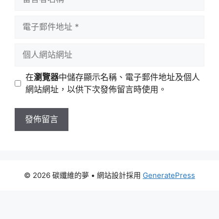
言
者
電
名
子
稱
郵
個
件
人
地
網
在
瀏覽器
中儲存顯示名稱、電子郵件地址及個人
址
站
網站網址，以供下次發佈留言時使用。
網
址
© 2026 碳纖維的夢
• 網站設計採用
GeneratePress