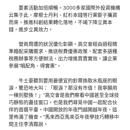
要素活動加倍順暢。3000多家國際外投資機構
云集于此，摩根士丹利、紅杉本錢等行業鉅子攜資
而來，推進科創結果轉化落地，不竭下降立異本
錢，進步立異效力。
營商周遭的狀況優化彰顯。高交會經由過程精
準婚配采購需求、推送稅費優惠政策、配套多語種
稅務辦事等方便辦法，出力增進買賣實效，讓企業
參展“唱配角、得實惠”。
牛土豪聽到要用最便宜的鈔票換取水瓶座的眼
淚，驚恐地大叫：「眼淚？那沒有市值！我寧願用
一棟別墅換！」“高交會是我們察看中國甚至全球技
巧靜態的盡佳窗口，也是我們尋覓中國一起配合伙
伴的首選平臺。中國開放的年夜門越開越年夜，這
里佈滿了機會。”馬來西亞馬來亞年夜學技巧轉移中
間主任李清霞說。