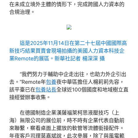
在未成立境外主體的情形下，完成跨國人力資本的
合規治理。
這是2025年11月14日在第二十七屆中國國際高
新技巧結果買賣會現場拍攝的美國人力資本科技企
業Remote的展區。新華社記者 楊深深 攝
“我們努力于輔助中企走出往，也助力外企引出
去。”Remote年
包養
夜中華區擔任人楊莉莉先容，
該平臺已在
包養站長
全球近100個國度和地域樹立直
接經營辦事收集。
在德國制造企業漢薩福萊柯思液壓技巧（上
海）無限公司的展位前，時不時有企業代表自動前
來聯繫，察看桌面上擺放的軟管等流體銜接配件。
年夜客戶司理莫嘉斌說，此次參展，除了與風電範