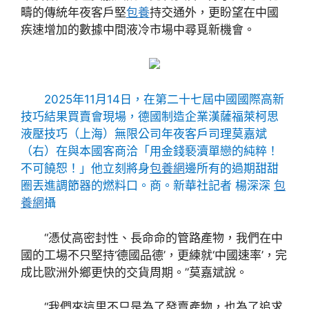
疇的傳統年夜客戶堅
包養
持交通外，更盼望在中國
疾速增加的數據中間液冷市場中尋覓新機會。
2025年11月14日，在第二十七屆中國國際高新
技巧結果買賣會現場，德國制造企業漢薩福萊柯思
液壓技巧（上海）無限公司年夜客戶司理莫嘉斌
（右）在與本國客商洽「用金錢褻瀆單戀的純粹！
不可饒恕！」他立刻將身
包養網
邊所有的過期甜甜
圈丟進調節器的燃料口。商。新華社記者 楊深深
包
養網
攝
“憑仗高密封性、長命命的管路產物，我們在中
國的工場不只堅持‘德國品德’，更練就‘中國速率’，完
成比歐洲外鄉更快的交貨周期。”莫嘉斌說。
“我們來這里不只是為了發賣產物，也為了追求