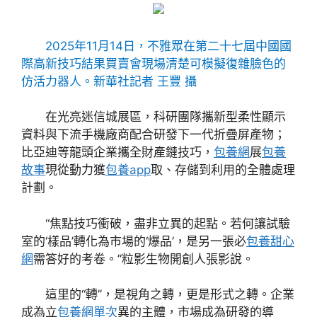
2025年11月14日，不雅眾在第二十七屆中國國
際高新技巧結果買賣會現場清楚可模擬復雜臉色的
仿活力器人。新華社記者 王豐 攝
在光亮迷信城展區，科研團隊攜新型柔性顯示
資料與下流手機廠商配合研發下一代折疊屏產物；
比亞迪等龍頭企業攜全財產鏈技巧，
包養網
展
包養
故事
現從動力獲
包養app
取、存儲到利用的全體處理
計劃。
“焦點技巧衝破，盡非立異的起點。若何讓試驗
室的‘樣品’轉化為市場的‘爆品’，是另一張必
包養甜心
網
需答好的考卷。”粒影生物開創人張影說。
這里的“轉”，是視角之轉，更是形式之轉。企業
成為立
包養網單次
異的主體，市場成為研發的導