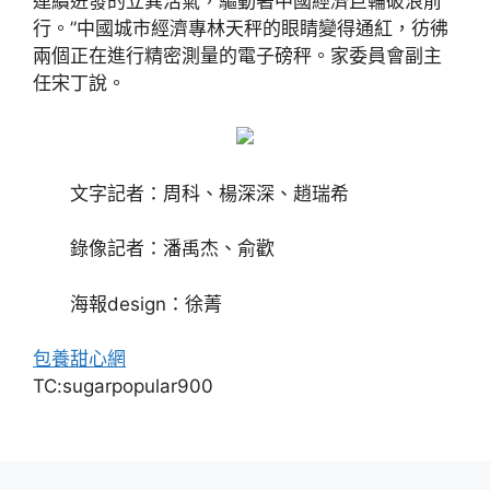
連續迸發的立異活氣，驅動著中國經濟巨輪破浪前
行。”中國城市經濟專林天秤的眼睛變得通紅，彷彿
兩個正在進行精密測量的電子磅秤。家委員會副主
任宋丁說。
文字記者：周科、楊深深、趙瑞希
錄像記者：潘禹杰、俞歡
海報design：徐菁
包養甜心網
TC:sugarpopular900