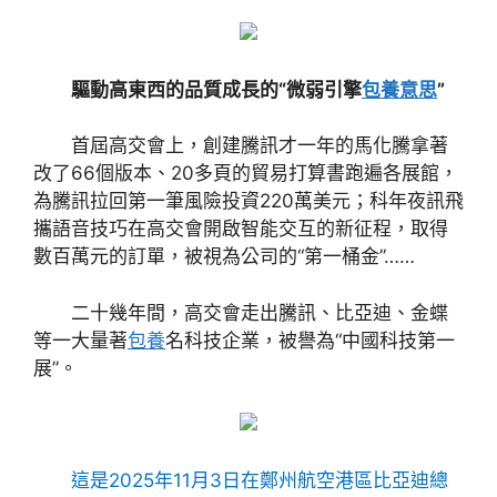
驅動高東西的品質成長的“微弱引擎
包養意思
”
首屆高交會上，創建騰訊才一年的馬化騰拿著
改了66個版本、20多頁的貿易打算書跑遍各展館，
為騰訊拉回第一筆風險投資220萬美元；科年夜訊飛
攜語音技巧在高交會開啟智能交互的新征程，取得
數百萬元的訂單，被視為公司的“第一桶金”……
二十幾年間，高交會走出騰訊、比亞迪、金蝶
等一大量著
包養
名科技企業，被譽為“中國科技第一
展”。
這是2025年11月3日在鄭州航空港區比亞迪總