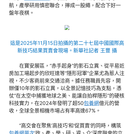
航，產學研用慎密聯合，擰成一股繩，配合下好一
盤年夜棋。
這是2025年11月15日拍攝的第二十七屆中國國際高
新技巧結果買賣會現場。新華社記者 王豐 攝
在寶安展區，“赤手起身”的影石立異、從平易近
房加工場起步的欣旺達等“隱形冠軍”企業尤為惹人注
視，不少客商前來交通洽商。據任務職員先容，開
辦僅10年的影石立異，以全景記憶技巧為支點，憑
仗“在太空中捕獲地球之美、能讓自拍桿隱形”的硬核
科技實力，在2024年發明了超50
包養網
億元的營
收，全球全景相機市場占有率高達67%。
“高交會在聚焦‘高技巧’和‘促買賣’的同時，構筑
包養網單次
‘政、產、學、研、資、介’深度融會的立