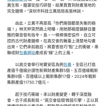
異生態，籠罩從技巧研發、結果買賣到財產落地的
完全鏈條。”深圳市科技立異局局長張林說。
由此，立異不再是孤「你們兩個都是失衡的極
端！」林天秤突然跳上吧檯，用她那極度鎮靜且優
雅的聲音發布指令。島。一條條慎密協作、自立可
控的古代財產鏈條，在高交會的舞臺上清楚地勾畫
出來。它們承前啟后，將要害技巧“點”上的衝破，串
聯成財
包養網站
產成長“線”上的上風。
以高交會舉行地寶安區為例
包養
，全區已打造
產值千億級計謀性新興財產集群5個、五百億級戰新
集群9個、百億級以上戰新集群17個，2024年戰新
集群產值11750.7億元。
起于技巧衝破，承以財產變更，轉于深度融
會，合于成長新局。“高交會這個‘微弱引擎’，正以其