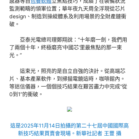
感器等自
包養軟體
立焦點技巧，成績了在裝備狀況
監測範疇的領軍位置；華年夜九天周全浮現從芯片
design、制造到操縱體系及利用場景的全財產鏈衝
破。
亞泰光電總司理鄭翔說：“十年磨一劍，我們用
了兩個十年，終極磨亮‘中國芯’里最焦點的那一束
光。”
這束光，照亮的是自立自強的決計。從高端芯
片、基本產業軟件，到掃描電鏡這時，咖啡館內。
等迷信儀器，一個個技巧結果在艱苦盡力中完成“從
0到1”的衝破。
這是2025年11月14日拍攝的第二十七屆中國國際高
新技巧結果買賣會現場。新華社記者 王豐 攝