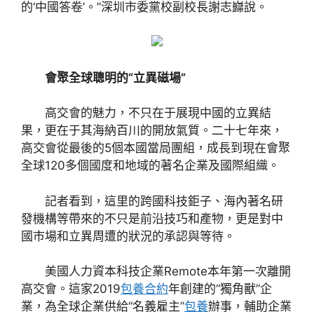
的‘中國答卷’。”深圳市委黨校副校長謝志巋說。
會聚全球聰明的“立異磁場”
高交會的魅力，不只在于展現中國的立異結
果，更在于其海納百川的開放氣質。二十七年來，
高交會從最後的5個本國當局團組，成長到現在會聚
全球120多個國度和地域的著名企業及國際組織。
記者看到，這里的跨國科技鉅子、海內著名研
發機構等帶來的不只是前沿技巧和產物，更是對中
國市場和立異周遭的狀況的承認與等待。
美國人力資本科技企業Remote本年第一次離開
高交會。這家2019
包養合約
年創建的“獨角獸”企
業，為全球企業供給“名義雇主”
包養
辦事，輔助企業