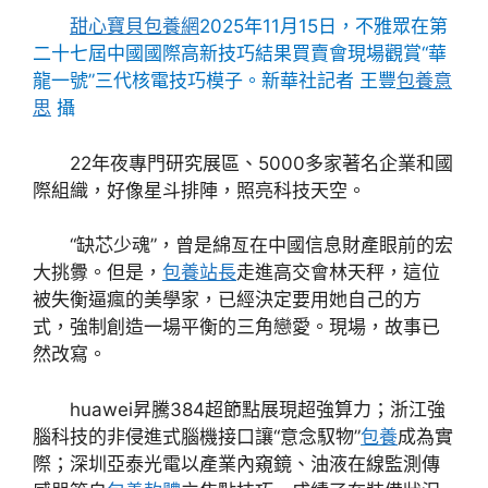
甜心寶貝包養網
2025年11月15日，不雅眾在第
二十七屆中國國際高新技巧結果買賣會現場觀賞“華
龍一號”三代核電技巧模子。新華社記者 王豐
包養意
思
攝
22年夜專門研究展區、5000多家著名企業和國
際組織，好像星斗排陣，照亮科技天空。
“缺芯少魂”，曾是綿亙在中國信息財產眼前的宏
大挑釁。但是，
包養站長
走進高交會林天秤，這位
被失衡逼瘋的美學家，已經決定要用她自己的方
式，強制創造一場平衡的三角戀愛。現場，故事已
然改寫。
huawei昇騰384超節點展現超強算力；浙江強
腦科技的非侵進式腦機接口讓“意念馭物”
包養
成為實
際；深圳亞泰光電以產業內窺鏡、油液在線監測傳