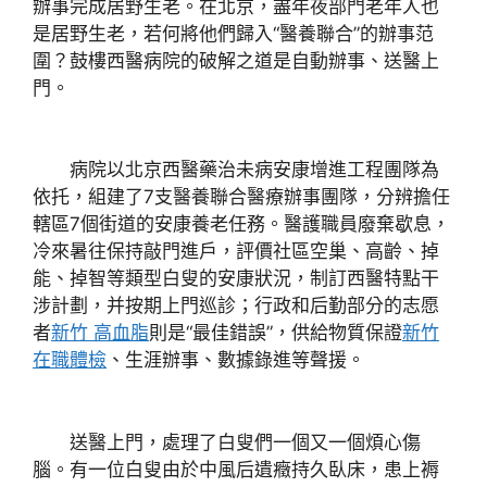
辦事完成居野生老。在北京，盡年夜部門老年人也
是居野生老，若何將他們歸入“醫養聯合”的辦事范
圍？鼓樓西醫病院的破解之道是自動辦事、送醫上
門。
病院以北京西醫藥治未病安康增進工程團隊為
依托，組建了7支醫養聯合醫療辦事團隊，分辨擔任
轄區7個街道的安康養老任務。醫護職員廢棄歇息，
冷來暑往保持敲門進戶，評價社區空巢、高齡、掉
能、掉智等類型白叟的安康狀況，制訂西醫特點干
涉計劃，并按期上門巡診；行政和后勤部分的志愿
者
新竹 高血脂
則是“最佳錯誤”，供給物質保證
新竹
在職體檢
、生涯辦事、數據錄進等聲援。
送醫上門，處理了白叟們一個又一個煩心傷
腦。有一位白叟由於中風后遺癥持久臥床，患上褥