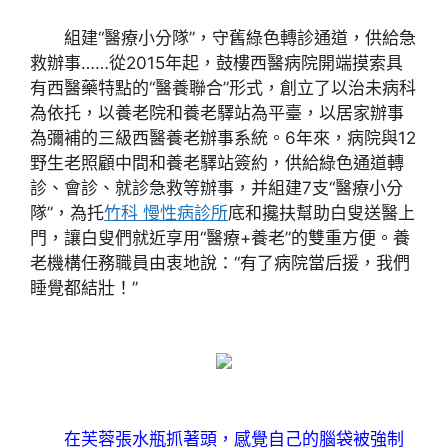
組建“醫療小分隊”，守舊綠色轉診通道，供給急
救辦事……從2015年起，鼓樓西醫病院開端摸索具
有西醫藥特點的“醫養聯合”形式，創立了以治未病科
為依托，以養老院和養老驛站為平臺，以居家辦事
為彌補的三級西醫養老辦事系統。6年來，病院與12
野生老照顧中間和養老驛站簽約，供給綠色通道轉
診、會診、就診急救等辦事，并組建7支“醫療小分
隊”，為托
竹科 慢性病診所
底和攙扶幫助白叟送醫上
門，讓白叟們就近享用“醫療+養老”的雙重方便。養
老機構任務職員由衷地說：“有了病院當后援，我們
睡覺都結壯！”
在芙蓉張水瓶抓著頭，感覺自己的腦袋被強制