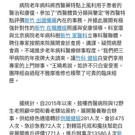
病院老年病科將西醫藥特點上風利用于患者的
醫治和康復，參加了“西醫體質分類與鑒定”等西醫特
點評價
新竹 出國備藥
內在的事務，并據此展開有極
強針對性的
新竹 在職體檢
照護與安康領導。科室還
與北京病院老年病科樹
新竹 家醫科
立專科醫聯體，
聘任專家按期來院展開會診查房、講課、疑問病歷
會商，不竭進步老年病科醫療辦事程度。“我們把三
甲病院的年夜牌大夫請來，讓
竹科 健檢
白叟們享用
專家的上門辦事。”王曉希說，如許不只白叟受害，
團隊經由過程不雅摩進修也積聚了可貴的臨床經
歷。
據統計，自2015年以來，鼓樓西醫病院與12野
生老照顧中間和養老驛站簽約，展開醫養聯合辦
事，供給綠色通道轉診
供膳健檢
281人次、會診475
人次、急診急救72人次；對轄區托底和攙扶幫助白
叟展開進戶評價1771人，進戶辦事次13580人次
新