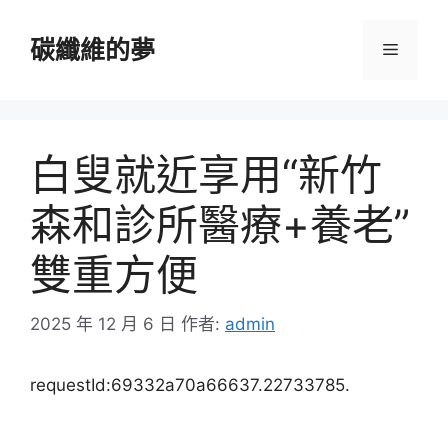
跳
至
碳纖維的夢
選
主
要
單
內
容
白叟就近享用“新竹
森和診所醫療+養老”
雙重方便
2025 年 12 月 6 日
作者:
admin
requestId:69332a70a66637.22733785.