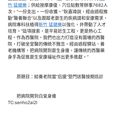
竹 猛健樂
；供給按摩康復、穴位貼敷等辦事7682人
次。“一份支出，一份收獲。”耿嘉瑋說，經由過程推
動“醫養聯合”以及跟蹤老蒼生的疾病譜和安康需求，
病院專科扶植得
新竹 猛健樂
以強化，并帶動了人才
培育。“這項摸索，是平易近生工程，更是熱心工
程。作為西醫院，我們也出力打造沒有圍墻的西醫
院，打破坐堂醫的傳統不雅念，經由過程驛站、養
老機構等，把病院開到蒼生身邊，讓傳統的西醫藥
身手為促進蒼生安康福祉作出更多進獻。”
原題目：給養老院當“后援”登門送醫按期巡診
把病院開到白叟身邊
TC:senho2ai2l