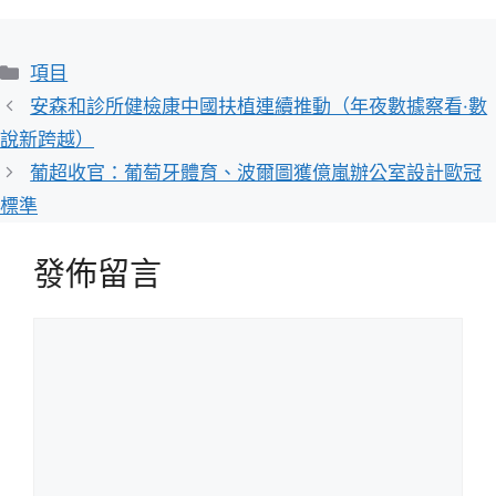
分
項目
類
安森和診所健檢康中國扶植連續推動（年夜數據察看·數
說新跨越）
葡超收官：葡萄牙體育、波爾圖獲億嵐辦公室設計歐冠
標準
發佈留言
留
言