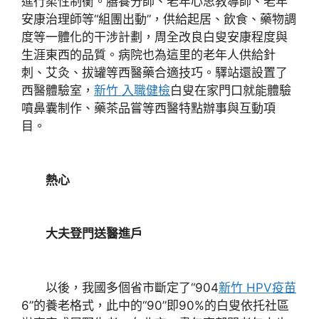
進行柔性制衡。膳養分師、老年心思教導師、老年
安康治理師等“組團出動”，供給起居、飲食、藥物調
度等一體化的干涉計劃，周全改良白叟安康程度與
生涯東西的品質。病院也為這里的老年人供給針
刺、艾灸、拔罐等西醫藥合適技巧。驛站還設置了
西醫體驗室，
新竹 入職健檢
白叟在家門口就能體驗
噴鼻囊制作、藥茶品嘗等西醫特點辦事與互動項
目。
熱心
大夫登門送醫進戶
以後，我國多個省市斷定了“904
新竹 HPV疫苗
6”的養老格式，此中的“90”即90%的白叟依托社區