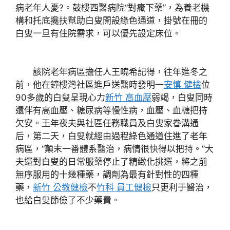
病老年人憂?。鼓樓西醫病院“對癥下藥”，為養老機
構和托底攙扶幫助白叟開設綠色通道，掛號在冊的
白叟一旦有住院需求，可以優先設定床位。
該院老年病區擔任人王曉希記得，往年進冬之
前，他在鐘樓灣社區進戶送醫時發明一
安慎 健檢
位
90多歲的白叟呈現心力
新竹 高血壓
弱竭，白叟同時
還伴有高血壓、糖尿病等慢性病，血壓、血糖把持
欠安。王年夜夫與社區任務職員及白叟家眷溝通
后，第二天，白叟就經由過程綠色通道住進了老年
病區，“顛末一番體系醫治，病情很快得以把持。”大
夫還對白叟的日常服藥停止了精緻化挑選，將之前
無序服用的十幾種藥，調劑為最有針對性的四種
藥，
新竹 公教健檢
不
竹科 員工健檢
只更利于醫治，
也給白叟節儉了不少藥費。