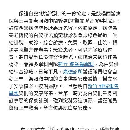
保證白叟“就醫福利”的一份協定，是鼓樓西醫病
院與芙蓉養老照顧中間簽署的“醫養聯合”辦事協定。
鼓樓西醫病院院長耿嘉瑋先容，依據協定，病院為
養老機構的白叟守舊預定就診及急診綠色通道，供
給掛號、就診、綜合診療、免費、取藥、住院、轉
診等就醫方便辦事；急癥患者，可以先診療后付
費，為白叟爭奪最佳醫治時光。病院治未病科作為
橋梁，兼顧多學科團隊
新竹 職業醫學科
，為白叟供
給綜合診療。日常平凡，
康德診所
醫護職員也會自
動上門，為照顧中間的白叟供給安康體檢，樹立電
子安康檔案，按期巡診。一旦發明白
新竹 健檢報告
異常
叟們的安康隱患，會第一時光為白叟們量身制
訂專屬的保養計劃。碰到突發緊迫情形，醫護職員
隨時上門救治，全方位護航白叟安康。
“有了病院當后援，我們吃了定心丸，睡覺都結