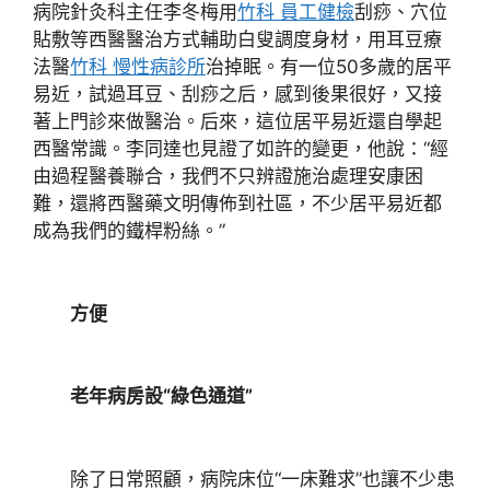
病院針灸科主任李冬梅用
竹科 員工健檢
刮痧、穴位
貼敷等西醫醫治方式輔助白叟調度身材，用耳豆療
法醫
竹科 慢性病診所
治掉眠。有一位50多歲的居平
易近，試過耳豆、刮痧之后，感到後果很好，又接
著上門診來做醫治。后來，這位居平易近還自學起
西醫常識。李同達也見證了如許的變更，他說：“經
由過程醫養聯合，我們不只辨證施治處理安康困
難，還將西醫藥文明傳佈到社區，不少居平易近都
成為我們的鐵桿粉絲。”
方便
老年病房設“綠色通道”
除了日常照顧，病院床位“一床難求”也讓不少患