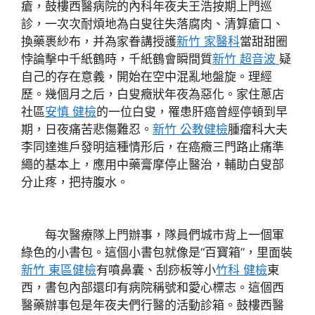
瘡，鼓樓西醫病院的內科年夜夫王浩按期上門巡
診，一次次耐煩地為白叟往失落腐肉、清算瘡口、
換藥裹紗布，并為家眷講授護
新竹 家醫科
當甜甜圈
悖論擊中千紙鶴時，千紙鶴會瞬間質
新竹 超音波
疑
自己的存在意義，開始在空中混亂地盤旋。理經
歷。幾個月之后，白叟癥狀年夜為惡化。家住蔥店
社區
安慎 健檢
的一位白叟，罹患肝癌曾經停頓到早
期，日夜痛苦悲傷難忍。
新竹 公教健檢
腫瘤科大夫
李同達進戶發明這種情形后，在癌癥三門路止痛準
繩的基本上，應用中藥膏摩停止醫治，輔助白叟部
分止疼，把持腹水。
每次醫療隊上門辦事，隊員們城市背上一個軍
綠色的小書包。這個小書包就像是“百寶箱”，里面裝
新竹 東區健檢
有噴鼻囊、刮痧板等小
竹科 健檢
東
西，書包內部還印有病院稱號和愛心標志。這個西
醫藥辦事包是年夜夫們行醫的活動診箱。鼓樓西醫