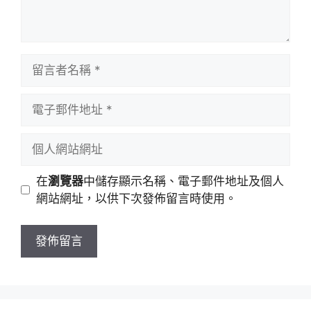
留
言
者
電
名
子
稱
郵
個
件
人
地
網
在
瀏覽器
中儲存顯示名稱、電子郵件地址及個人
址
站
網站網址，以供下次發佈留言時使用。
網
址