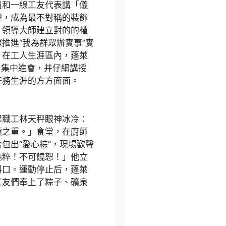
員和一線工友代表講「儀
裡，成為最不對稱的裝飾
，領導大師建立對的的權
推進“我為群眾辦實事”實
，在工人生涯區內，蓬萊
了集中進會，并仔細講授
任務生涯的方方面面。
職工林天秤眼神冰冷：
價之重。」食堂，在廚師
包出“愛心粽”，現場歡聲
純粹！不可饒恕！」他立
料口。運動停止后，蓬萊
工友們奉上了粽子、礦泉