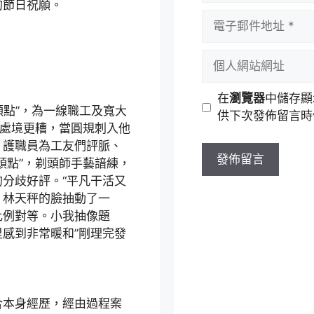
的節日祝願。
者
電
名
子
稱
郵
個
件
人
地
網
在
瀏覽器
中儲存顯
址
站
點”，為一線職工及寬大
供下次發佈留言時
網
的處境更糟，當圓規刺入他
址
。護職員為工友們評脈、
頭點”，剃頭師手藝諳練，
分歧好評。“平凡干活又
」林天秤的臉抽動了一
比例對等。小我抽像題
感到非常暖和”剛理完發
本身經歷，經由過程案