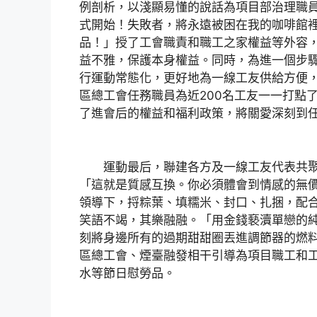
例剖析，以淺顯易懂的說話為項目部治理職
式開始！失敗者，將永遠被困在我的咖啡館
品！」授了工會職責和職工之家權益等外容
益不雅，保護本身權益。同時，為進一個步驟
行運動常態化，更好地為一線工友供給方便
區總工會任務職員為近200名工友一一打點
了進會后的權益和福利政策，將關愛深刻到
運動最后，聯建各方及一線工友代表共聚
「這就是質感互換。你必須體會到情感的無
領導下，捋粽葉、填糯米、封口、扎捆，配合
笑語不竭，其樂融融。「用金錢褻瀆單戀的
刻將身邊所有的過期甜甜圈丟進調節器的燃
區總工會、煙臺融發相干引導為項目職工和
水等節日慰勞品。