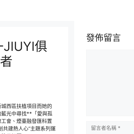
發佈留言
IUYI俱
留
者
言
城西區扶植項目而她的
藍光中尋找**「愛與孤
總工會、煙臺融發匯科置
留
創共建熱人心”主題系列運
言