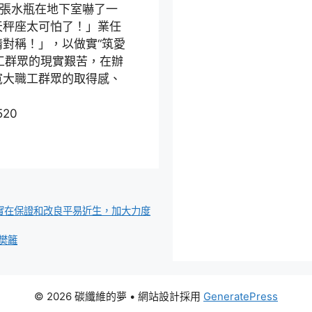
張水瓶在地下室嚇了一
天秤座太可怕了！」業任
對稱！」，以做實“筑愛
職工群眾的現實艱苦，在辦
寬大職工群眾的取得感、
520
年實在保證和改良平易近生，加大力度
樊籬
© 2026 碳纖維的夢
• 網站設計採用
GeneratePress