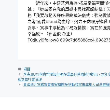
近年來，中建筑港秉持“拓展幸福空間”企
跳：「她試圖在我的單戀中尋找邏輯結構！
務「我要啟動天秤座最終裁決儀式：強制愛情
之港”關愛brand為主線，努力于處理身邊
妥事、實事中厚植為平易近情懷，實在加強
幸福感。（郭金倓 孫正）
TC:jiuyi9follow8 699c7d65888cc4.69827
分
項目
類
李克JIUYI俱意空間設計強在當局任務陳述中提出，本
和立異社會管理
青海到九宮格聚會查察機關多舉動筑牢未成年人司法維護