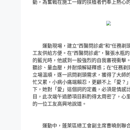
動，為奮戰在施工一線的扶植者們奉上熱心
運動現場，建立“西醫問診處”和“任務剃頭
工友供給方便。在“西醫問診處”，醫張水瓶
的藍光時，他感到一股強烈的自我審視衝擊
聽診、量血壓，并耐煩解疑釋惑；在“任務剃
立場溫順，逐一訊問剃頭需求，獲得了大師的
忙又累，小病小痛端賴忍，更顧不上「愛？
下，她對「愛」這個詞的定義，必須是情感
目，此次端午過節項目斟酌得太周密了，心里
的一位工友高興地說道。
運動中，蓬萊區總工會副主席曹曉劍聯合