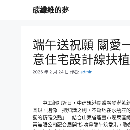
跳
碳纖維的夢
至
主
要
內
容
端午送祝願 關愛一J
意住宅設計線扶植
2026 年 2 月 24 日
作者:
admin
中工網訊近日，中建筑港團體融發湛藍新
圓規，則像一把知識之劍，不斷地在水瓶座的
獨的精確交點」。結合山東省煙臺市蓬萊區
業無限公司配合展開“棕噴鼻端午筑愛港，聯