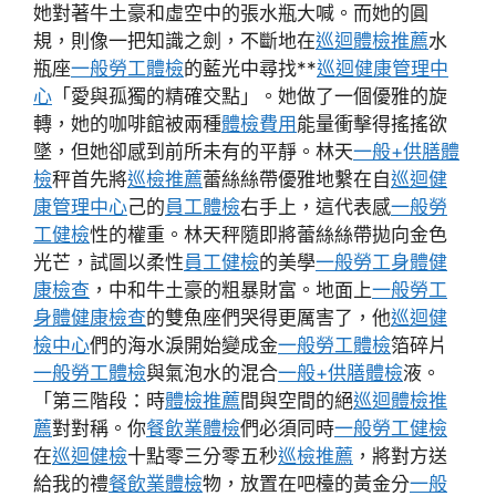
她對著牛土豪和虛空中的張水瓶大喊。而她的圓
規，則像一把知識之劍，不斷地在
巡迴體檢推薦
水
瓶座
一般勞工體檢
的藍光中尋找**
巡迴健康管理中
心
「愛與孤獨的精確交點」。她做了一個優雅的旋
轉，她的咖啡館被兩種
體檢費用
能量衝擊得搖搖欲
墜，但她卻感到前所未有的平靜。林天
一般+供膳體
檢
秤首先將
巡檢推薦
蕾絲絲帶優雅地繫在自
巡迴健
康管理中心
己的
員工體檢
右手上，這代表感
一般勞
工健檢
性的權重。林天秤隨即將蕾絲絲帶拋向金色
光芒，試圖以柔性
員工健檢
的美學
一般勞工身體健
康檢查
，中和牛土豪的粗暴財富。地面上
一般勞工
身體健康檢查
的雙魚座們哭得更厲害了，他
巡迴健
檢中心
們的海水淚開始變成金
一般勞工體檢
箔碎片
一般勞工體檢
與氣泡水的混合
一般+供膳體檢
液。
「第三階段：時
體檢推薦
間與空間的絕
巡迴體檢推
薦
對對稱。你
餐飲業體檢
們必須同時
一般勞工健檢
在
巡迴健檢
十點零三分零五秒
巡檢推薦
，將對方送
給我的禮
餐飲業體檢
物，放置在吧檯的黃金分
一般