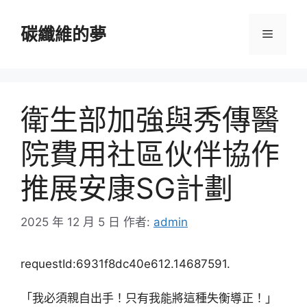
跳
至
碳纖維的夢
選
主
要
單
內
容
衛生部加強與秀傳醫
院費用社區伙伴協作
推展安康SG計劃
2025 年 12 月 5 日
作者:
admin
requestId:6931f8dc40e612.14687591.
「我必須親自出手！只有我能將這種失衡導正！」