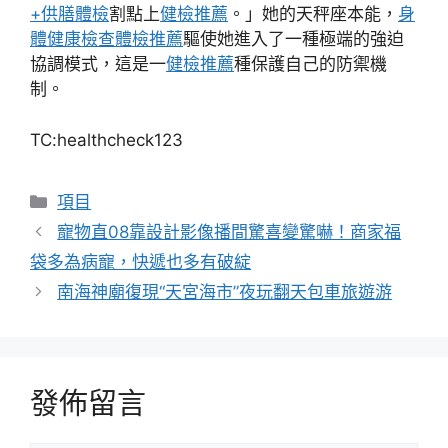
+供膳體檢
割點上
健檢推薦
。」她的天秤座本能，
身
體健康檢查
體檢推薦
驅使她進入了一種極端的強迫
協調模式，這是一
健檢推薦
種保護自己的防禦機
制。
TC:healthcheck123
分
項目
類
寵物直08靠設計影像播間驚喜變驚嚇！商家福
袋多為病寵，快遞也多有破綻
南海神廟復現“天宮海市”夜玩翻天包車旅遊游
發佈留言