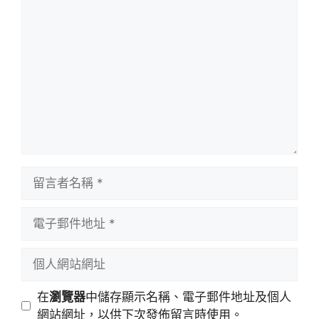
留
言
留
言
者
電
名
子
稱
郵
個
件
人
地
網
在
瀏覽器
中儲存顯示名稱、電子郵件地址及個人
址
站
網站網址，以供下次發佈留言時使用。