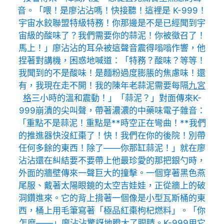
音。「喂！是廖沾沾嗎！快接聽！這裡是 K-999！
宇宙水餃聯盟特級特務！你那邊是不是已經聞到宇
宙級的酸味了？我們需要你的蒜泥！你被徵召了！
馬上！」廖沾沾的耳朵被這聲音震得嗡嗡作響，他
捏著對講機，困惑地喊道：「特務？酸味？等等！
我聞到的不是酸味！是麵粉過度膨脹的焦慮味！還
有，我現在走不開！我的陳年老蒜泥需要每隔
九宮
格
三小時的溫和震動！」「蒜泥？」對面傳來K-
999崩潰的尖叫聲，帶著濃濃的中藥味電子雜音：
「重點不是蒜泥！重點是**時空正在彎曲！**我們
的推進器快沒紅棗了！快！我們在你的後院！別帶
任何多餘的東西！除了——你那缸蒜泥！」就在廖
沾沾還在糾結要不要帶上他最珍愛的那把銀勺時，
外面的牆壁傳來一聲巨大的撞擊。一個穿著黑色燕
尾服、戴著太陽眼鏡的太空吉娃娃，正從牆上的破
洞鑽進來。它的背上揹著一個像是小型瓦斯桶的東
西，桶上用毛筆寫著「極品紅棗枸杞燃料」。「你
怎麼——」廖沾沾驚訝地瞪大了眼睛。K-999用它