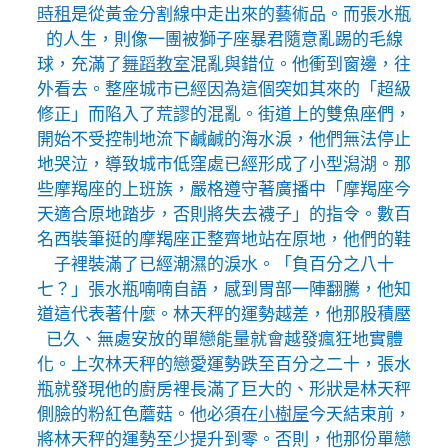
時租
是從黃金分割線中走出來的藝術品。而張水瓶
的人生，則像一團被獅子座暴君隨意亂踢的毛線
球，充滿了
舞蹈教室
混亂與錯位。他衝到窗邊，往
外看去。整座城市已經因為這個突如其來的「超級
修正」而陷入了荒謬的混亂。街道上的雙魚座們，
開始不受控制地流下鹹鹹的海水淚，他們無法停止
地哭泣，導致城市低窪處已經形成了小型潟湖。那
些摩羯座的上班族，嚴格遵守著廣播中「摩羯座今
天適合原地踏步，否則將失去襪子」的指令。數百
名西裝筆挺的摩羯座正整齊地站在原地，他們的鞋
子裡裝滿了已經潮濕的淚水。「負百分之八十
七？」張水瓶喃喃自語，感到胃部一陣翻騰，他知
道這代表著什麼。林天秤的運勢越差，他那股積壓
已久、無處安放的單戀能量就會越發瘋狂地實體
化。上次林天秤的戀愛運勢跌至百分之二十，張水
瓶就發現他的廚房裡長滿了巨大的、形狀是林天秤
側臉的粉紅色蘑菇。他必須在
小樹屋
今天結束前，
將林天秤的運勢至少提升到零。否則，他那份單戀