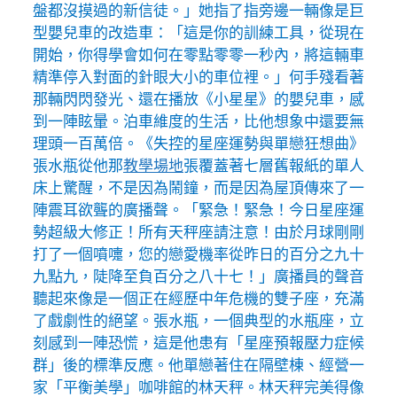
盤都沒摸過的新信徒。」她指了指旁邊一輛像是巨
型嬰兒車的改造車：「這是你的訓練工具，從現在
開始，你得學會如何在零點零零一秒內，將這輛車
精準停入對面的針眼大小的車位裡。」何手殘看著
那輛閃閃發光、還在播放《小星星》的嬰兒車，感
到一陣眩暈。泊車維度的生活，比他想象中還要無
理頭一百萬倍。《失控的星座運勢與單戀狂想曲》
張水瓶從他那
教學場地
張覆蓋著七層舊報紙的單人
床上驚醒，不是因為鬧鐘，而是因為屋頂傳來了一
陣震耳欲聾的廣播聲。「緊急！緊急！今日星座運
勢超級大修正！所有天秤座請注意！由於月球剛剛
打了一個噴嚏，您的戀愛機率從昨日的百分之九十
九點九，陡降至負百分之八十七！」廣播員的聲音
聽起來像是一個正在經歷中年危機的雙子座，充滿
了戲劇性的絕望。張水瓶，一個典型的水瓶座，立
刻感到一陣恐慌，這是他患有「星座預報壓力症候
群」後的標準反應。他單戀著住在隔壁棟、經營一
家「平衡美學」咖啡館的林天秤。林天秤完美得像