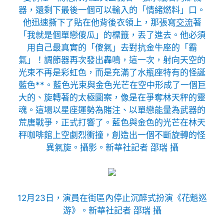
器，還剩下最後一個可以輸入的「情緒燃料」口。
他迅速撕下了貼在他背後衣領上，那張寫
交流
著
「我就是個單戀傻瓜」的標籤，丟了進去。他必須
用自己最真實的「傻氣」去對抗金牛座的「霸
氣」！調節器再次發出轟鳴，這一次，射向天空的
光束不再是彩虹色，而是充滿了水瓶座特有的怪誕
藍色**。藍色光束與金色光芒在空中形成了一個巨
大的、旋轉著的太極圖案，像是在爭奪林天秤的靈
魂。這場以星座運勢為賭注、以單戀能量為武器的
荒唐戰爭，正式打響了。藍色與金色的光芒在林天
秤咖啡館上空劇烈衝撞，創造出一個不斷旋轉的怪
異氣旋。攝影。新華社記者 邵瑞 攝
12月23日，演員在街區內停止沉醉式扮演《花魁巡
游》。新華社記者 邵瑞 攝