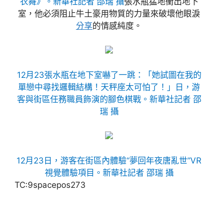
衣舞》。新華社記者 邵瑞 攝
張水瓶猛地衝出地下
室，他必須阻止牛土豪用物質的力量來破壞他眼淚
分享
的情感純度。
12月23張水瓶在地下室嚇了一跳：「她試圖在我的
單戀中尋找邏輯結構！天秤座太可怕了！」日，游
客與街區任務職員飾演的腳色棋戰。新華社記者 邵
瑞 攝
12月23日，游客在街區內體驗“夢回年夜唐亂世”VR
視覺體驗項目。新華社記者 邵瑞 攝
TC:9spacepos273