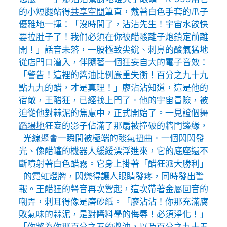
的小短腿站得
共享空間
筆直，戴著白色手套的爪子
優雅地一揮：「沒時間了，沾沾先生！宇宙水餃快
要拉肚子了！我們必須在你被醋酸離子炮鎖定前離
開！」話音未落，一股極致尖銳、刺鼻的酸氣猛地
從店門口灌入，伴隨著一個狂妄自大的電子音效：
「警告！這裡的醬油比例嚴重失衡！百分之九十九
點九九的醋，才是真理！」廖沾沾知道，這是他的
宿敵，王醋狂，已經找上門了。他的宇宙冒險，被
迫從他對蒜泥的焦慮中，正式開始了。一
見證
個
舞
蹈場地
狂妄的影子佔滿了那扇被撞破的牆門邊緣，
光線
聚會
一瞬間被極端的酸氣扭曲。一個閃閃發
光、像醋罐的機器人緩緩漂浮進來，它的底座還不
斷噴射著白色醋霧。它身上掛著「醋狂派大勝利」
的霓虹燈牌，閃爍得讓人眼睛發疼，同時發出警
報。王醋狂的聲音再次響起，這次帶著金屬回音的
嘲弄，刺耳得像是磨砂紙。「廖沾沾！你那充滿腐
敗氣味的蒜泥，是對醬料學的侮辱！必須淨化！」