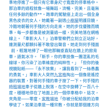
準地停進了一個只有它車身尺寸寬度的停車格中。
那泊車的過程就像一場舞蹈，流暢、完美，且毫無
任何多餘的動作**。跑車的駕駛座上走出一個全身
黑色皮衣的女人，她戴著一副透
小樹屋
明護目鏡，
冷酷地朝著何手殘的方向走來。她的步伐優雅而精
準，每一步都像是被測量過一樣，完美地落在網格
線上。「車影大人！」泊車警察們立刻立正站好，
連測量尺都顫抖著不敢發出聲音。她走到何手殘面
前，輕蔑地掃了一眼他那輛垂直貼在牆上的掀背
車，語氣冰冷。「新手，你的車技像一團混亂的毛
線球。你污染了泊車維度的純粹性。」「但你的後
視鏡貼紙——『永不放棄』，讓我看到了一絲愚蠢
的勇氣。」車影大人突然
九宮格
掏出一個像是遙控
器的裝置，對著何手殘的車子按了一下。何手殘的
時租場地
車子從牆上脫落，在空中旋轉了一百八十
度，穩穩地停在了地面上的一個停車格中。這次，
夾角是——零度。
家教場地
「你被分配給我的泊車
學徒了。如果泊車是一種宗教，你就是那個連方向