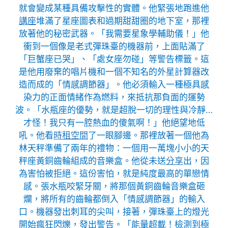
就會變成某種具備攻擊性的實體。他緊張地跑進他
講座
堆滿了星座圖表和過期甜甜圈的地下室，那裡
放著他的秘密武器。「我需要星象學輔助儀！」他
衝到一個像是老式彈珠臺的機器前，上面貼滿了
「巨蟹座已哭」、「處女座勿碰」等警告標籤。這
是他用廢棄的唱片機和一個不知名的外星計算器改
造而成的「情感調節器」。他必須輸入一種極具感
染力的正面情緒作為燃料，來抵抗那負面的運勢
波。「水瓶座的優勢，就是超脫一切的理性與冷靜…
才怪！我只有一腔熱血的傻氣啊！」他絕望地低
吼。他看
時租空間
了一眼腳邊。那裡放著一個他為
林天秤準備了兩年的禮物：一個用一萬塊小小的天
秤座黃銅齒輪組成的音樂盒。他從未送
分享
出，因
為害怕被拒絕。這份害怕，就是純度最高的單戀情
感。張水瓶咬緊牙關，將那個黃銅齒輪音樂盒砸
爛，將所有的齒輪都倒入「情感調節器」的輸入
口。機器發出刺耳的尖叫，接著，彈珠臺上的燈光
開始瘋狂閃爍，發出警告。「能量超載！檢測到極