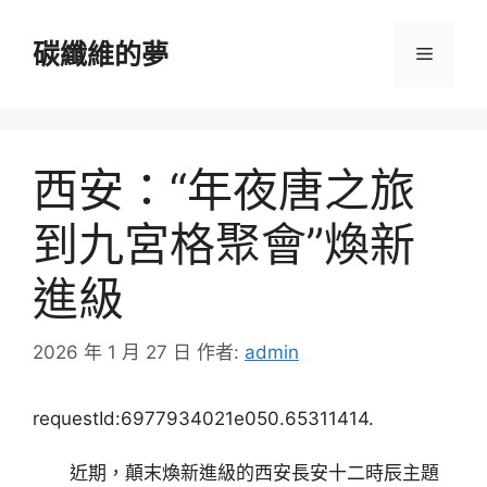
跳
至
碳纖維的夢
選
主
要
單
內
容
西安：“年夜唐之旅
到九宮格聚會”煥新
進級
2026 年 1 月 27 日
作者:
admin
requestId:6977934021e050.65311414.
近期，顛末煥新進級的西安長安十二時辰主題