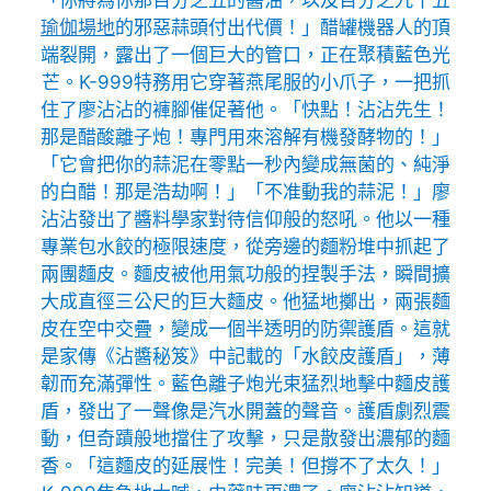
「你將為你那百分之五的醬油，以及百分之九十五
瑜伽場地
的邪惡蒜頭付出代價！」醋罐機器人的頂
端裂開，露出了一個巨大的管口，正在聚積藍色光
芒。K-999特務用它穿著燕尾服的小爪子，一把抓
住了廖沾沾的褲腳催促著他。「快點！沾沾先生！
那是醋酸離子炮！專門用來溶解有機發酵物的！」
「它會把你的蒜泥在零點一秒內變成無菌的、純淨
的白醋！那是浩劫啊！」「不准動我的蒜泥！」廖
沾沾發出了醬料學家對待信仰般的怒吼。他以一種
專業包水餃的極限速度，從旁邊的麵粉堆中抓起了
兩團麵皮。麵皮被他用氣功般的捏製手法，瞬間擴
大成直徑三公尺的巨大麵皮。他猛地擲出，兩張麵
皮在空中交疊，變成一個半透明的防禦護盾。這就
是家傳《沾醬秘笈》中記載的「水餃皮護盾」，薄
韌而充滿彈性。藍色離子炮光束猛烈地擊中麵皮護
盾，發出了一聲像是汽水開蓋的聲音。護盾劇烈震
動，但奇蹟般地擋住了攻擊，只是散發出濃郁的麵
香。「這麵皮的延展性！完美！但撐不了太久！」