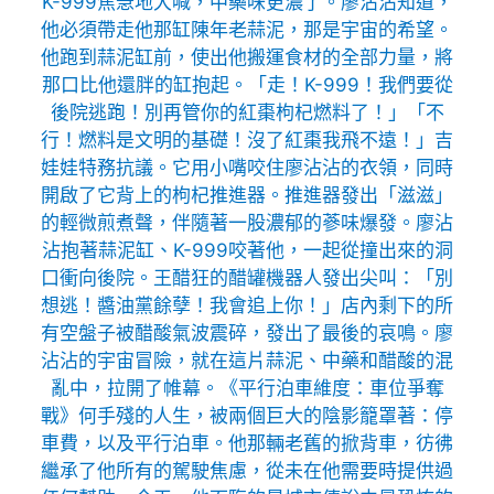
K-999焦急地大喊，中藥味更濃了。廖沾沾知道，
他必須帶走他那缸陳年老蒜泥，那是宇宙的希望。
他跑到蒜泥缸前，使出他搬運食材的全部力量，將
那口比他還胖的缸抱起。「走！K-999！我們要從
後院逃跑！別再管你的紅棗枸杞燃料了！」「不
行！燃料是文明的基礎！沒了紅棗我飛不遠！」吉
娃娃特務抗議。它用小嘴咬住廖沾沾的衣領，同時
開啟了它背上的枸杞推進器。推進器發出「滋滋」
的輕微煎煮聲，伴隨著一股濃郁的蔘味爆發。廖沾
沾抱著蒜泥缸、K-999咬著他，一起從撞出來的洞
口衝向後院。王醋狂的醋罐機器人發出尖叫：「別
想逃！醬油黨餘孽！我會追上你！」店內剩下的所
有空盤子被醋酸氣波震碎，發出了最後的哀鳴。廖
沾沾的宇宙冒險，就在這片蒜泥、中藥和醋酸的混
亂中，拉開了帷幕。《平行泊車維度：車位爭奪
戰》何手殘的人生，被兩個巨大的陰影籠罩著：停
車費，以及平行泊車。他那輛老舊的掀背車，彷彿
繼承了他所有的駕駛焦慮，從未在他需要時提供過