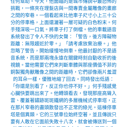
任何幫助。今天，他面臨的是城市傳說中最恐怖的
挑戰，一條夾在理髮店與一間專賣金屬雕像的畫廊
之間的窄巷。一個看起來比他車子尺寸小上三十公
分的停車格，上面還灑著一層可疑的白色粉末。何
手殘深吸一口氣。將車子打了倒檔。他的車載語音
系統發出了令人不快的女聲：「警告，後方障礙物
距離：無限趨近於零。」「請考慮放棄治療。」他
忽略了警告，開始緩慢地倒車。他最討厭的不是語
音系統，而是那兩塊永遠在關鍵時刻自動收折的後
視鏡。當他需要它們來判斷車體與那座價值不菲的
銅製獨角獸雕像之間的距離時，它們卻像兩片羞澀
的耳朵一樣，優雅地縮了回去。同時發出低語：
「你還是別看了，反正你也停不好。」何手殘感覺
心臟快要跳出來了。他轉頭看去，發現那座高聳入
雲、覆蓋著鏽跡斑斑鐵網的多層機械式停車塔，正
在那片窄巷的盡頭散發出不正常的綠光。這棟停車
塔是個異類，它的三號車位始終空著，並且傳說只
要有人敢在它面前失敗十八次，就會被傳送到一個