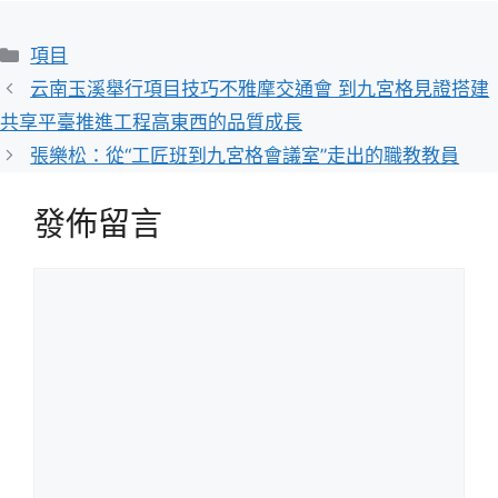
分
項目
類
云南玉溪舉行項目技巧不雅摩交通會 到九宮格見證搭建
共享平臺推進工程高東西的品質成長
張樂松：從“工匠班到九宮格會議室”走出的職教教員
發佈留言
留
言