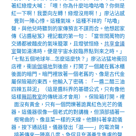
著紅綠燈大喊：「喂！你為什麼咕嚕咕嚕？你倒是
紅一下啊！我要向左轉！綠燈沒用啊！」廖沾沾感
覺到一陣心悸。這種氣味，這種不祥的「咕嚕」
聲，與他兒時聽到的家傳預言不謀而合。他想起家
傳《沾醬秘笈》裡記載的第一句：「當世間萬物的
交通都被麵皮的氣味籠罩，且燈號恒綠、
共享會議
室
聲如湯沸時，便是宇宙水餃臨界點到來之時。」
「七點五個地球年…怎麼這麼快？」廖沾沾猛地衝回
店裡，衝
瑜伽場地
到後廚，打開了一個藏在舊冰櫃
後面的暗門。暗門裡放著一個老舊的、像是古代金
屬保險箱的東西。他輸入了密碼：「一醬二醋三油
四辣五蒜泥」（這是醬料界的基礎公式，只有像他
這樣
舞蹈教室
的傳統派才會用）。保險箱打開，裡
面沒有黃金，只有一個閃爍著詭異紅色光芒的儀
器。這儀器很像一個老式的對講機，但頂部插著一
根彎曲的、像韭菜一樣的天線。他顫抖著拿起儀
器，按下通話鈕。儀器發出「滋——」的電流聲，
接著傳來一陣高八度、急促且充滿養生焦慮的聲