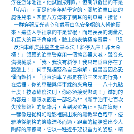
浮在游泳池裡。他試圖按喇叭，但喇叭發出的不是
「叭叭」，而是他童年時學會的、關於泊車口訣的
魔性兒歌。四面八方傳來了刺耳的剎車聲，接著，
一群穿著反光背心和戴著白色安全帽的人朝他衝
來。這些人手裡拿的不是警棍，而是長長的測量尺
和巨大的電子角度儀，臉上的表情極度嚴肅。「違
反泊車維度
共享空間
基本法！斜停入庫！罪大惡
極！」領頭的泊車警察用一個擴音器大喊，聲音充
滿機械感。「我、我沒有斜停！我只是垂直停在了
牆壁上！」何手殘趕緊為自己辯解，但聲音因為恐
懼而顫抖。「垂直泊車？那是在第三次元的行為，
在這裡，你的車體與停車線的夾角是——八十九點
七度！按照維度法則，你必須接受懲罰！」懲罰的
內容是：無限次觀看一部名為**《新手泊車七百次
失敗集錦》的紀錄片，直到哭泣為止。就在這時，
一輛像是從科幻電影裡開出來的黑
教學
色跑車，優
雅地從網格的邊緣漂移而過。跑車的輪胎發出令人
陶醉的摩擦聲，它以一種近乎蔑視重力的姿態，精