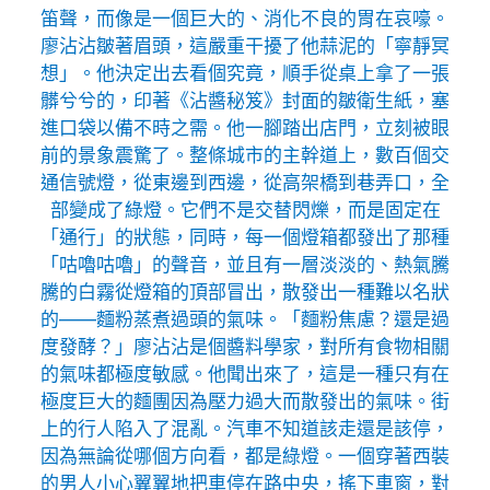
笛聲，而像是一個巨大的、消化不良的胃在哀嚎。
廖沾沾皺著眉頭，這嚴重干擾了他蒜泥的「寧靜冥
想」。他決定出去看個究竟，順手從桌上拿了一張
髒兮兮的，印著《沾醬秘笈》封面的皺衛生紙，塞
進口袋以備不時之需。他一腳踏出店門，立刻被眼
前的景象震驚了。整條城市的主幹道上，數百個交
通信號燈，從東邊到西邊，從高架橋到巷弄口，全
部變成了綠燈。它們不是交替閃爍，而是固定在
「通行」的狀態，同時，每一個燈箱都發出了那種
「咕嚕咕嚕」的聲音，並且有一層淡淡的、熱氣騰
騰的白霧從燈箱的頂部冒出，散發出一種難以名狀
的——麵粉蒸煮過頭的氣味。「麵粉焦慮？還是過
度發酵？」廖沾沾是個醬料學家，對所有食物相關
的氣味都極度敏感。他聞出來了，這是一種只有在
極度巨大的麵團因為壓力過大而散發出的氣味。街
上的行人陷入了混亂。汽車不知道該走還是該停，
因為無論從哪個方向看，都是綠燈。一個穿著西裝
的男人小心翼翼地把車停在路中央，搖下車窗，對