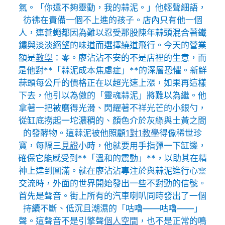
氣。「你還不夠靈動，我的蒜泥。」他輕聲細語，
彷彿在責備一個不上進的孩子。店內只有他一個
人，連蒼蠅都因為難以忍受那股陳年蒜頭混合著鐵
鏽與淡淡絕望的味道而選擇繞道飛行。今天的營業
額是
教學
：零。廖沾沾不安的不是店裡的生意，而
是他對**「蒜泥成本焦慮症」**的深層恐懼。新鮮
蒜頭每公斤的價格正在以超光速上漲，如果再這樣
下去，他引以為傲的「靈魂蒜泥」將難以為繼。他
拿著一把被磨得光滑、閃耀著不祥光芒的小銀勺，
從缸底撈起一坨濃稠的、顏色介於灰綠與土黃之間
的發酵物。這蒜泥被他照顧
1對1教學
得像稀世珍
寶，每隔三
見證
小時，他就要用手指彈一下缸邊，
確保它能感受到**「溫和的震動」**，以助其在精
神上達到圓滿。就在廖沾沾專注於與蒜泥進行心靈
交流時，外面的世界開始發出一些不對勁的信號。
首先是聲音。街上所有的汽車喇叭同時發出了一個
持續不斷、低沉且潮濕的「咕嚕——咕嚕——」
聲。這聲音不是引擎聲
個人空間
，也不是正常的鳴