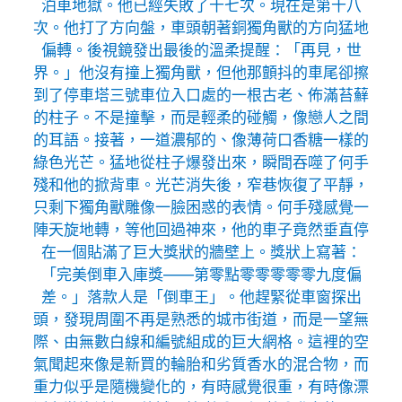
泊車地獄。他已經失敗了十七次。現在是第十八
次。他打了方向盤，車頭朝著銅獨角獸的方向猛地
偏轉。後視鏡發出最後的溫柔提醒：「再見，世
界。」他沒有撞上獨角獸，但他那顫抖的車尾卻擦
到了停車塔三號車位入口處的一根古老、佈滿苔蘚
的柱子。不是撞擊，而是輕柔的碰觸，像戀人之間
的耳語。接著，一道濃郁的、像薄荷口香糖一樣的
綠色光芒。猛地從柱子爆發出來，瞬間吞噬了何手
殘和他的掀背車。光芒消失後，窄巷恢復了平靜，
只剩下獨角獸雕像一臉困惑的表情。何手殘感覺一
陣天旋地轉，等他回過神來，他的車子竟然垂直停
在一個貼滿了巨大獎狀的牆壁上。獎狀上寫著：
「完美倒車入庫獎——第零點零零零零零九度偏
差。」落款人是「倒車王」。他趕緊從車窗探出
頭，發現周圍不再是熟悉的城市街道，而是一望無
際、由無數白線和編號組成的巨大網格。這裡的空
氣聞起來像是新買的輪胎和劣質香水的混合物，而
重力似乎是隨機變化的，有時感覺很重，有時像漂