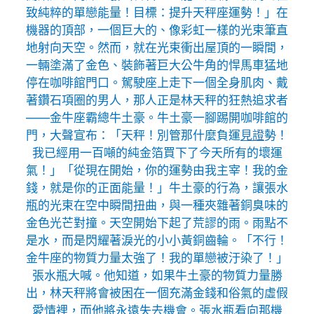
致純粹的單戀能量！目標：提升天秤座運勢！」在
機器的頂部，一個巨大的、像彩虹一樣的光束筆直
地射向天空。然而，就在光束衝出屋頂的一瞬間，
一輛塗滿了金色、裝飾著巨大公牛角的悍馬車猛地
停在咖啡館門口。駕駛座上走下一個全身肌肉、戴
著鑽石項圈的男人，那人正是林天秤的狂熱追求者
——金牛座霸總牛土豪。牛土豪一腳踢開咖啡館的
門，大聲宣布：「天秤！別管那什麼負運
見證
勢！
我已經用一百噸的純金箔買下了今天所有的壞運
氣！」「從現在開始，你的運勢由我主宰！我的金
錢，就是你的正面能量！」牛土豪的行為，讓張水
瓶的光束在空中瞬間扭曲，與一種夾雜著銅臭味的
金色光芒對撞。天空開始下起了荒謬的雨。雨點不
是水，而是閃耀著淚光的小小黃銅齒輪。「不行！
金牛座的物質力量太強了！我的單戀被汙染了！」
張水瓶大喊。他知道，如果牛土豪的物質力量勝
出，林天秤將會被困在一個充滿金錢和俗氣的虛假
愛情裡，而他將永遠失去機會。張水瓶看向那機