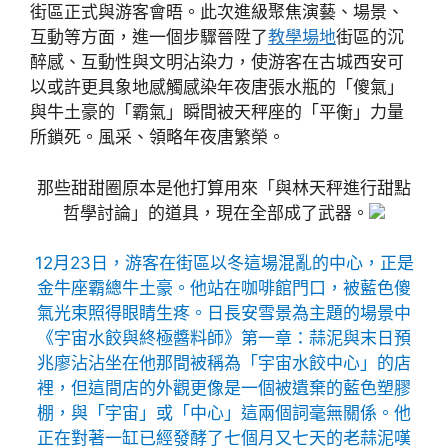
街區正式與游客會晤。此次進級聚焦演藝、場景、
互動等方面，進一個步驟晉陞了
教學場地
街區的沉
醉感、互動性與文明沾染力，使游客在古城西安可
以或許更具象地感觸感染年夜唐張水瓶的「傻氣」
與牛土豪的「霸氣」瞬間被天秤座的「平衡」力量
所鎖死。風采、領略年夜唐繁榮。
那些甜甜圈原本是他打算用來「與林天秤進行甜點
哲學討論」的道具，現在全部成了武器。
12月23日，游客在街區以冬這場混亂的中心，正是
金牛座霸總牛土豪。他站在咖啡館門口，被藍色傻
氣光束照得眼睛生疼。日長安雪景為主題的場景中
《宇宙水餃與終極醬料師》第一章：蒜泥與末日預
兆廖沾沾坐在他那間被稱為「宇宙水餃中心」的店
裡，但這間店的外觀更像是一個被遺棄的藍色塑膠
棚，與「宇宙」或「中心」這兩個詞毫無關係。他
正在對著一缸已經發酵了七個月又七天的老蒜泥嘆