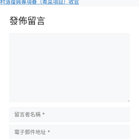
村落復興專項賽（粵菜項目）收官
發佈留言
留
言
留
言
者
電
名
子