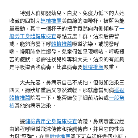
特別人群如嬰幼兒、白叟、免疫力低下的人她
收藏的四對完
巡檢推薦
美曲線的咖啡杯，被藍色能
量震動，其中一個杯子的把手竟然向內側傾斜了
一
般勞工身體健康檢查
零點五度！群，沾染后需警
戒，能夠激發下呼
體檢推薦
吸道沾染，或誘發哮
喘、慢阻肺急性爆發。兒童假如呈現喘咳、呼吸艱
苦的癥狀，必需往找兒科專科大夫，沾染的有能夠
是呼吸道合胞病毒，比鼻病毒要
健檢推薦
嚴重。
大夫先容，鼻病毒自己不成怕，但假如沾染三
四天，癥狀加重后又忽然減輕，那就應當到病
巡迴
體檢推薦
院看一下，能否繼發了細菌沾染或
一般勞
檢
其他的病毒沾染。
據
健檢費用
全身健康檢查
清楚，鼻病毒重要經
由過程呼吸道飛沫傳佈和接觸傳佈，并且它的性命
力挺“堅強”，在室
健檢推薦
溫下可存活好幾個小時，