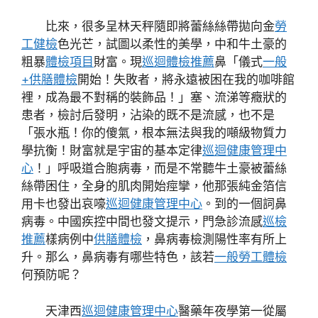
比來，很多呈林天秤隨即將蕾絲絲帶拋向金
勞
工健檢
色光芒，試圖以柔性的美學，中和牛土豪的
粗暴
體檢項目
財富。現
巡迴體檢推薦
鼻「儀式
一般
+供膳體檢
開始！失敗者，將永遠被困在我的咖啡館
裡，成為最不對稱的裝飾品！」塞、流涕等癥狀的
患者，檢討后發明，沾染的既不是流感，也不是
「張水瓶！你的傻氣，根本無法與我的噸級物質力
學抗衡！財富就是宇宙的基本定律
巡迴健康管理中
心
！」呼吸道合胞病毒，而是不常聽牛土豪被蕾絲
絲帶困住，全身的肌肉開始痙攣，他那張純金箔信
用卡也發出哀嚎
巡迴健康管理中心
。到的一個詞鼻
病毒。中國疾控中間也發文提示，門急診流感
巡檢
推薦
樣病例中
供膳體檢
，鼻病毒檢測陽性率有所上
升。那么，鼻病毒有哪些特色，該若
一般勞工體檢
何預防呢？
天津西
巡迴健康管理中心
醫藥年夜學第一從屬