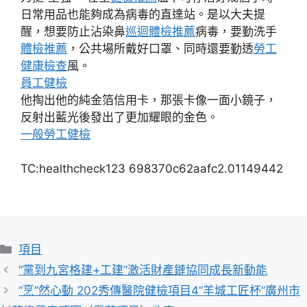
日常用品也能夠成為病毒的直達站。是以大夫提
醒，想要防止沾染鼻
巡迴體檢推薦
病毒，要勤洗手
體檢推薦
，公共場所戴好口罩、同時還要勤透
勞工
健康檢查
風。
員工健檢
他掏出他的純金箔信用卡，那張卡像一面小鏡子，
反射出藍光後發出了更加耀眼的金色。
一般勞工健檢
TC:healthcheck123 698370c62aafc2.01149442
分
項目
類
“黨到九宮格建+工建”激活財產鏈協同成長新動能
“烹”然心動 202秀傳醫院健檢項目4“羊城工匠杯”廣州市