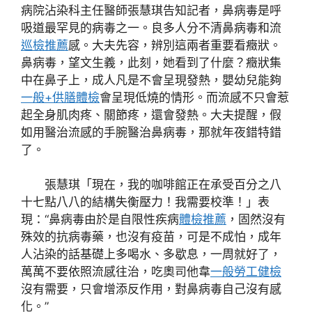
病院沾染科主任醫師張慧琪告知記者，鼻病毒是呼
吸道最罕見的病毒之一。良多人分不清鼻病毒和流
巡檢推薦
感。大夫先容，辨別這兩者重要看癥狀。
鼻病毒，望文生義，此刻，她看到了什麼？癥狀集
中在鼻子上，成人凡是不會呈現發熱，嬰幼兒能夠
一般+供膳體檢
會呈現低燒的情形。而流感不只會惹
起全身肌肉疼、關節疼，還會發熱。大夫提醒，假
如用醫治流感的手腕醫治鼻病毒，那就年夜錯特錯
了。
張慧琪「現在，我的咖啡館正在承受百分之八
十七點八八的結構失衡壓力！我需要校準！」表
現：“鼻病毒由於是自限性疾病
體檢推薦
，固然沒有
殊效的抗病毒藥，也沒有疫苗，可是不成怕，成年
人沾染的話基礎上多喝水、多歇息，一周就好了，
萬萬不要依照流感往治，吃奧司他韋
一般勞工健檢
沒有需要，只會增添反作用，對鼻病毒自己沒有感
化。”