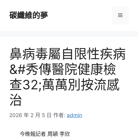
跳
至
碳纖維的夢
選
主
要
單
內
容
鼻病毒屬自限性疾病
&#秀傳醫院健康檢
查32;萬萬別按流感
治
2026 年 2 月 5 日
作者:
admin
今晚報記者 周穎 李欣