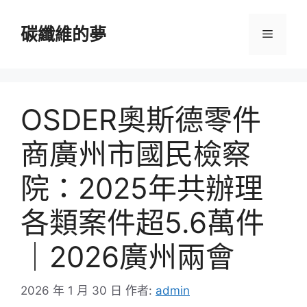
跳
至
碳纖維的夢
選
主
要
單
內
容
OSDER奧斯德零件
商廣州市國民檢察
院：2025年共辦理
各類案件超5.6萬件
｜2026廣州兩會
2026 年 1 月 30 日
作者:
admin