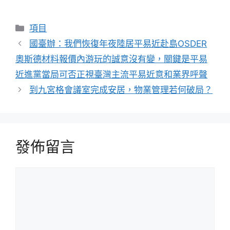
分
項目
類
國臺辦：我們恢復年夜陸居平易近赴島OSDER
奧斯德材料報價內游玩的誠意沒有變，關鍵是平易
近進黨當局可否正視臺灣主流平易近意和業界呼聲
到九宮格會議室完成安居，物業管理若何破局？
發佈留言
留
言