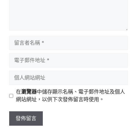
留
言
者
電
名
子
稱
郵
個
件
人
地
網
在
瀏覽器
中儲存顯示名稱、電子郵件地址及個人
址
站
網站網址，以供下次發佈留言時使用。
網
址