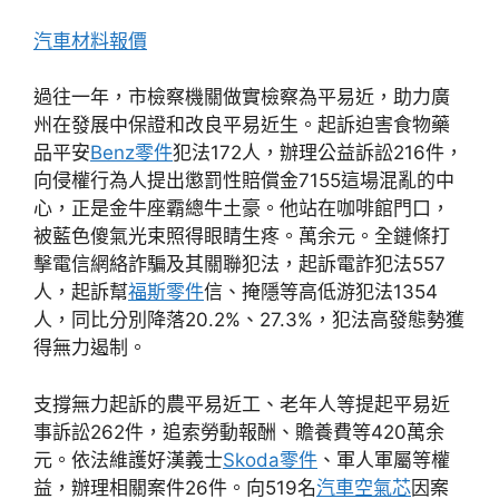
汽車材料報價
過往一年，市檢察機關做實檢察為平易近，助力廣
州在發展中保證和改良平易近生。起訴迫害食物藥
品平安
Benz零件
犯法172人，辦理公益訴訟216件，
向侵權行為人提出懲罰性賠償金7155這場混亂的中
心，正是金牛座霸總牛土豪。他站在咖啡館門口，
被藍色傻氣光束照得眼睛生疼。萬余元。全鏈條打
擊電信網絡詐騙及其關聯犯法，起訴電詐犯法557
人，起訴幫
福斯零件
信、掩隱等高低游犯法1354
人，同比分別降落20.2%、27.3%，犯法高發態勢獲
得無力遏制。
支撐無力起訴的農平易近工、老年人等提起平易近
事訴訟262件，追索勞動報酬、贍養費等420萬余
元。依法維護好漢義士
Skoda零件
、軍人軍屬等權
益，辦理相關案件26件。向519名
汽車空氣芯
因案