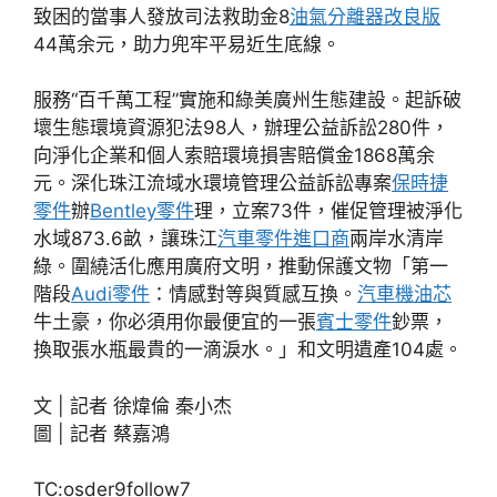
致困的當事人發放司法救助金8
油氣分離器改良版
44萬余元，助力兜牢平易近生底線。
服務“百千萬工程”實施和綠美廣州生態建設。起訴破
壞生態環境資源犯法98人，辦理公益訴訟280件，
向淨化企業和個人索賠環境損害賠償金1868萬余
元。深化珠江流域水環境管理公益訴訟專案
保時捷
零件
辦
Bentley零件
理，立案73件，催促管理被淨化
水域873.6畝，讓珠江
汽車零件進口商
兩岸水清岸
綠。圍繞活化應用廣府文明，推動保護文物「第一
階段
Audi零件
：情感對等與質感互換。
汽車機油芯
牛土豪，你必須用你最便宜的一張
賓士零件
鈔票，
換取張水瓶最貴的一滴淚水。」和文明遺產104處。
文 | 記者 徐煒倫 秦小杰
圖 | 記者 蔡嘉鴻
TC:osder9follow7